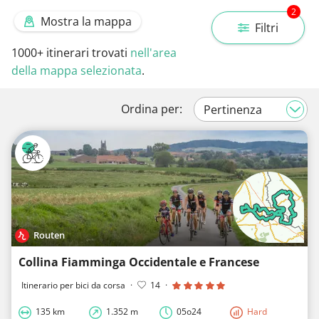
2
Mostra la mappa
Filtri
1000+
itinerari trovati
nell'area
della mappa selezionata
.
Ordina per:
Routen
Collina Fiamminga Occidentale e Francese
Itinerario per bici da corsa
·
14
·
135 km
1.352 m
05o24
Hard