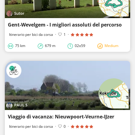
Sutor
Gent-Wevelgem - I migliori assoluti del percorso
Itinerario per bici da corsa
·
1
·
75 km
679 m
02o59
Medium
PAUL S
Viaggio di vacanza: Nieuwpoort-Veurne-IJzer
Itinerario per bici da corsa
·
0
·