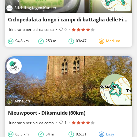
Stichting tegen Kanker
Ciclopedalata lungo i campi di battaglia delle Fiandre
Itinerario per bici da corsa
·
0
·
94,8 km
253 m
03o47
Medium
ArneSch
Nieuwpoort - Diksmuide (60km)
Itinerario per bici da corsa
·
1
·
63,3 km
54 m
02o31
Easy