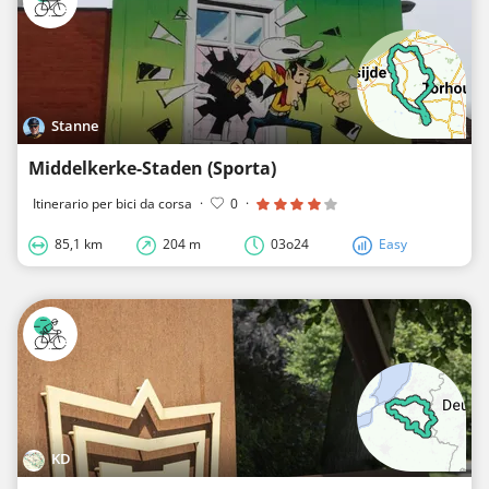
Stanne
Middelkerke-Staden (Sporta)
Itinerario per bici da corsa
·
0
·
85,1 km
204 m
03o24
Easy
KD