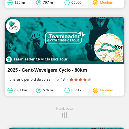
125 km
797 m
05o00
Medium
Teamleader CRM Classics Tour
2025 - Gent-Wevelgem Cyclo - 80km
Itinerario per bici da corsa
·
13
·
82,1 km
576 m
03o17
Medium
Pubblicità