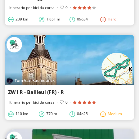
Itinerario per bici da corsa
·
0
·
239 km
1.851 m
09o34
Hard
Tom Van Raemdonck
ZW I R - Bailleul (FR) - R
Itinerario per bici da corsa
·
0
·
110 km
770 m
04o25
Medium