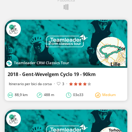
Teamleader CRM Classics Tour
2018 - Gent-Wevelgem Cyclo 19 - 90km
Itinerario per bici da corsa
·
3
·
88,9 km
488 m
03o33
Medium