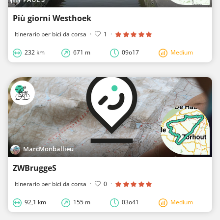
Più giorni Westhoek
Itinerario per bici da corsa
·
1
·
232 km
671 m
09o17
Medium
MarcMonballieu
ZWBruggeS
Itinerario per bici da corsa
·
0
·
92,1 km
155 m
03o41
Medium