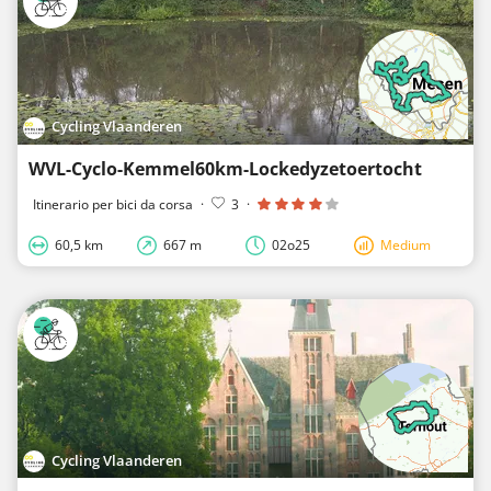
Cycling Vlaanderen
WVL-Cyclo-Kemmel60km-Lockedyzetoertocht
Itinerario per bici da corsa
·
3
·
60,5 km
667 m
02o25
Medium
Cycling Vlaanderen