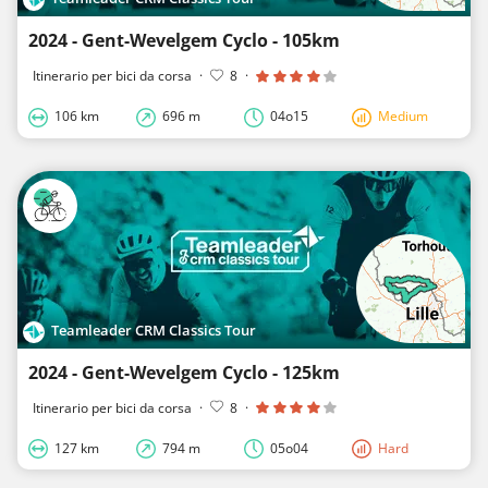
2024 - Gent-Wevelgem Cyclo - 105km
Itinerario per bici da corsa
·
8
·
106 km
696 m
04o15
Medium
Teamleader CRM Classics Tour
2024 - Gent-Wevelgem Cyclo - 125km
Itinerario per bici da corsa
·
8
·
127 km
794 m
05o04
Hard