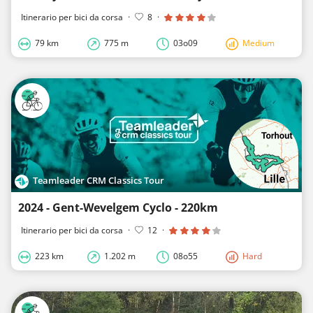
Itinerario per bici da corsa
·
8
·
79 km
775 m
03o09
Medium
Teamleader CRM Classics Tour
2024 - Gent-Wevelgem Cyclo - 220km
Itinerario per bici da corsa
·
12
·
223 km
1.202 m
08o55
Hard