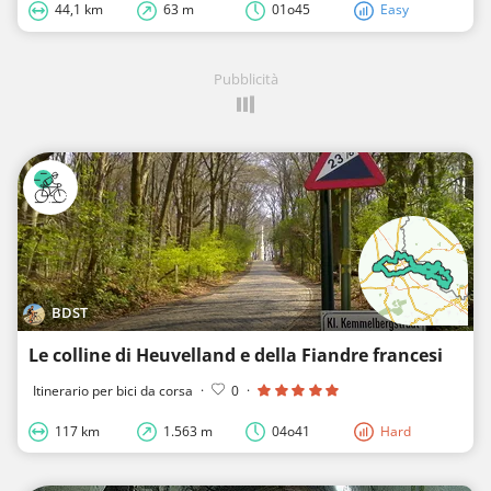
44,1 km
63 m
01o45
Easy
Pubblicità
BDST
Le colline di Heuvelland e della Fiandre francesi
Itinerario per bici da corsa
·
0
·
117 km
1.563 m
04o41
Hard