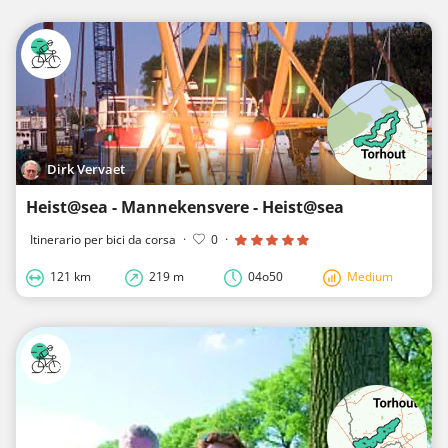
Dirk Vervaet
Heist@sea - Mannekensvere - Heist@sea
Itinerario per bici da corsa
·
0
·
121 km
219 m
04o50
Medium