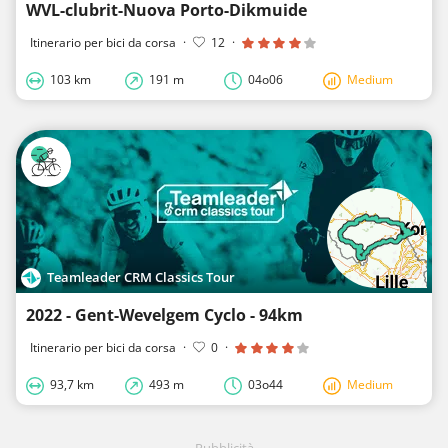
WVL-clubrit-Nuova Porto-Dikmuide
Itinerario per bici da corsa
·
12
·
103 km
191 m
04o06
Medium
Teamleader CRM Classics Tour
2022 - Gent-Wevelgem Cyclo - 94km
Itinerario per bici da corsa
·
0
·
93,7 km
493 m
03o44
Medium
Pubblicità