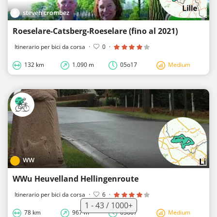
steven crombez
Roeselare-Catsberg-Roeselare (fino al 2021)
Itinerario per bici da corsa
·
0
·
132 km
1.090 m
05o17
Medium
WW
WWu Heuvelland Hellingenroute
Itinerario per bici da corsa
·
6
·
1 - 43 / 1000+
78 km
967 m
03o07
Medium