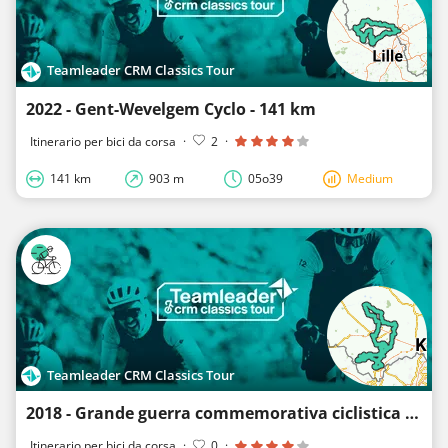
Teamleader CRM Classics Tour
2022 - Gent-Wevelgem Cyclo - 141 km
Itinerario per bici da corsa
·
2
·
141 km
903 m
05o39
Medium
Teamleader CRM Classics Tour
2018 - Grande guerra commemorativa ciclistica - 111 km
Itinerario per bici da corsa
·
0
·