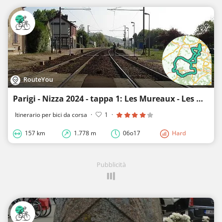
RouteYou
Parigi - Nizza 2024 - tappa 1: Les Mureaux - Les Mureaux
Itinerario per bici da corsa
·
1
·
157 km
1.778 m
06o17
Hard
Pubblicità