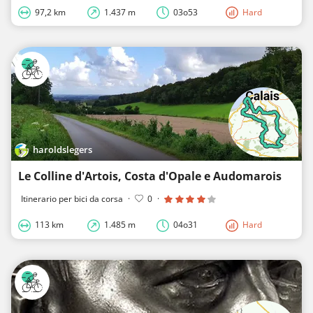
97,2 km
1.437 m
03o53
Hard
haroldslegers
Le Colline d'Artois, Costa d'Opale e Audomarois
Itinerario per bici da corsa
·
0
·
113 km
1.485 m
04o31
Hard