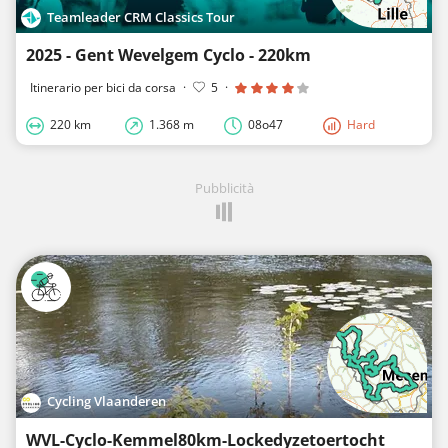
Teamleader CRM Classics Tour
2025 - Gent Wevelgem Cyclo - 220km
Itinerario per bici da corsa
·
5
·
220 km
1.368 m
08o47
Hard
Pubblicità
Cycling Vlaanderen
WVL-Cyclo-Kemmel80km-Lockedyzetoertocht