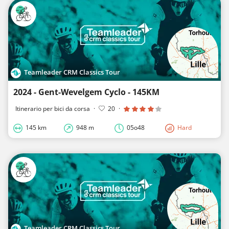
Teamleader CRM Classics Tour
2024 - Gent-Wevelgem Cyclo - 145KM
Itinerario per bici da corsa
·
20
·
145 km
948 m
05o48
Hard
Teamleader CRM Classics Tour