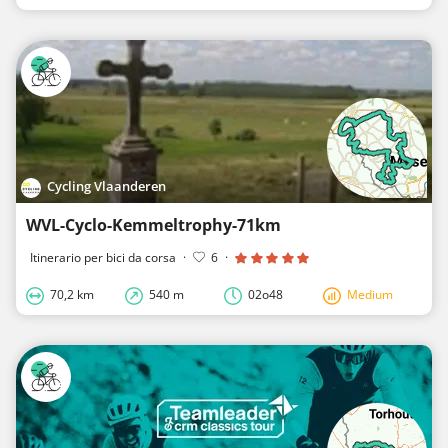
Cycling Vlaanderen
WVL-Cyclo-Kemmeltrophy-71km
Itinerario per bici da corsa
·
6
·
70,2 km
540 m
02o48
Medium