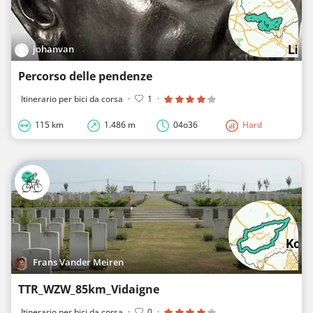
johanvan
Percorso delle pendenze
Itinerario per bici da corsa
·
1
·
115 km
1.486 m
04o36
Hard
Frans Vander Meiren
TTR_WZW_85km_Vidaigne
Itinerario per bici da corsa
·
0
·