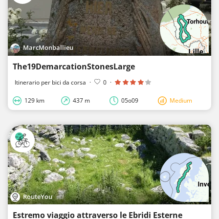
MarcMonballieu
The19DemarcationStonesLarge
Itinerario per bici da corsa
·
0
·
129 km
437 m
05o09
Medium
RouteYou
Estremo viaggio attraverso le Ebridi Esterne