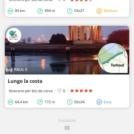
84 km
494 m
03o21
Medium
PAUL S
Lungo la costa
Itinerario per bici da corsa
·
0
·
64,4 km
172 m
02o34
Easy
Pubblicità