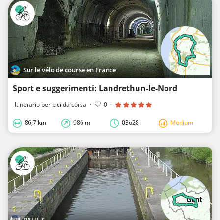
Sur le vélo de course en France
Sport e suggerimenti: Landrethun-le-Nord
Itinerario per bici da corsa
·
0
·
86,7 km
986 m
03o28
Medium
PAUL S