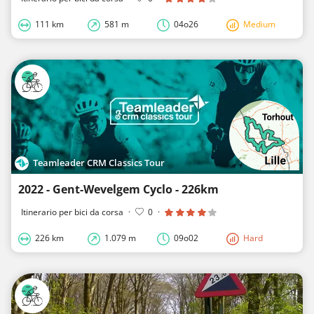
111 km
581 m
04o26
Medium
Teamleader CRM Classics Tour
2022 - Gent-Wevelgem Cyclo - 226km
Itinerario per bici da corsa
·
0
·
226 km
1.079 m
09o02
Hard