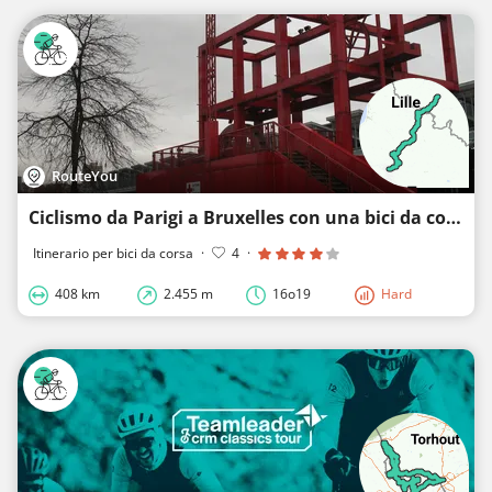
RouteYou
Ciclismo da Parigi a Bruxelles con una bici da corsa
Itinerario per bici da corsa
·
4
·
408 km
2.455 m
16o19
Hard