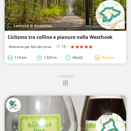
Lennard @ RouteYou
Ciclismo tra colline e pianure nella Westhoek
Itinerario per bici da corsa
·
15
·
114 km
1.023 m
04o32
Medium
Pubblicità