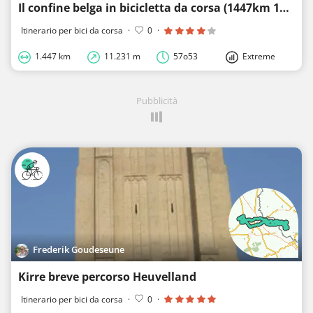
Il confine belga in bicicletta da corsa (1447km 11250hm)
Itinerario per bici da corsa
·
0
·
1.447 km
11.231 m
57o53
Extreme
Pubblicità
Frederik Goudeseune
Kirre breve percorso Heuvelland
Itinerario per bici da corsa
·
0
·