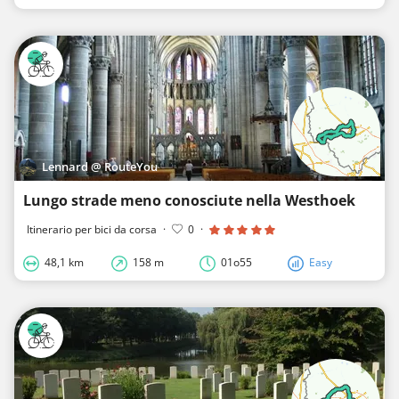
Lennard @ RouteYou
Lungo strade meno conosciute nella Westhoek
Itinerario per bici da corsa
·
0
·
48,1 km
158 m
01o55
Easy