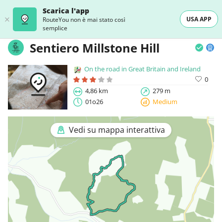
Scarica l'app
USA APP
RouteYou non è mai stato così
semplice
Sentiero Millstone Hill
On the road in Great Britain and Ireland
0
4,86 km
279 m
01o26
Medium
Vedi su mappa interattiva