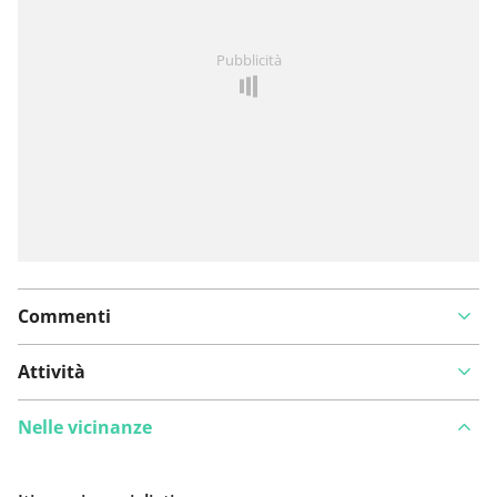
Hai notato qualcosa su questo itinerario?
Aggiungere
Pubblicità
un problema
Commenti
Attività
Nelle vicinanze