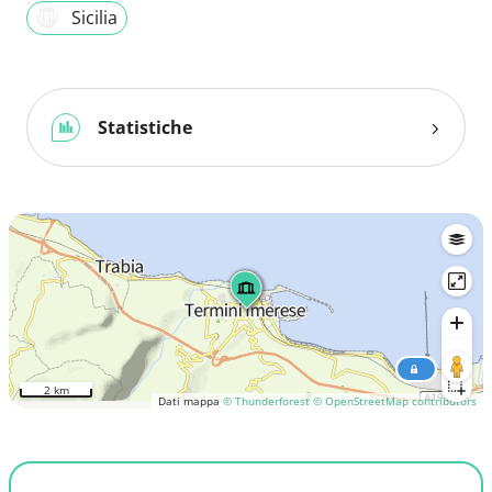
Sicilia
Statistiche
2 km
Dati mappa
© Thunderforest
© OpenStreetMap contributors