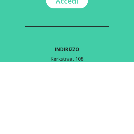
Accedi
INDIRIZZO
Kerkstraat 108
9050 Gentbrugge, Belgio
SCARICA L'APPLICAZIONE
GRATUITA