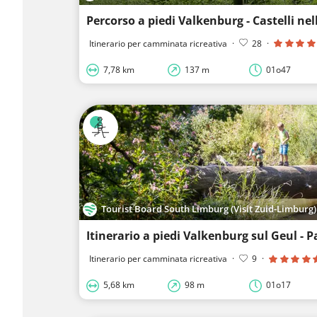
Itinerario per camminata ricreativa
·
28
·
7,78 km
137 m
01o47
Tourist Board South Limburg (Visit Zuid-Limburg)
Itinerario per camminata ricreativa
·
9
·
5,68 km
98 m
01o17