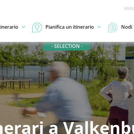
Visit
tinerario
Pianifica un itinerario
Nodi
- SELECTION -
nerari a Valkenb