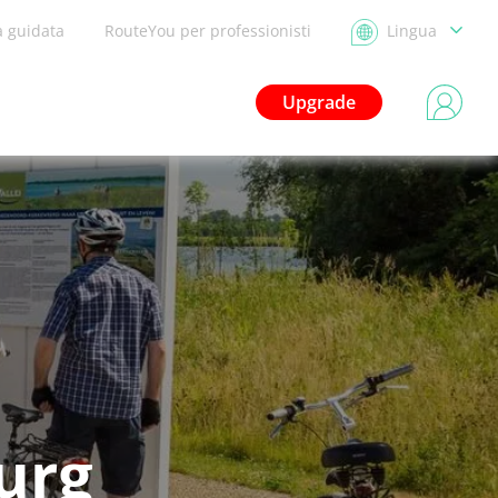
a guidata
RouteYou per professionisti
Lingua
Upgrade
urg