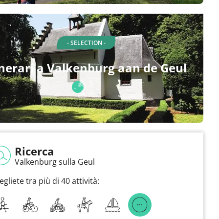
- SELECTION -
inerari a Valkenburg aan de Geul
Ricerca
Valkenburg sulla Geul
egliete tra più di 40 attività: