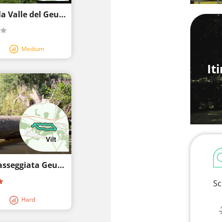
Percorso a piedi Valkenburg - Castelli nella Valle del Geul
Medium
It
Itinerario a piedi Valkenburg sul Geul - Passeggiata Geul a Valkenburg
Sc
Hard