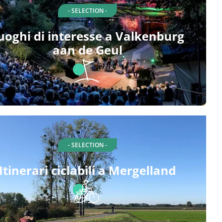
- SELECTION -
uoghi di interesse a Valkenburg
aan de Geul
- SELECTION -
Itinerari ciclabili a Mergelland