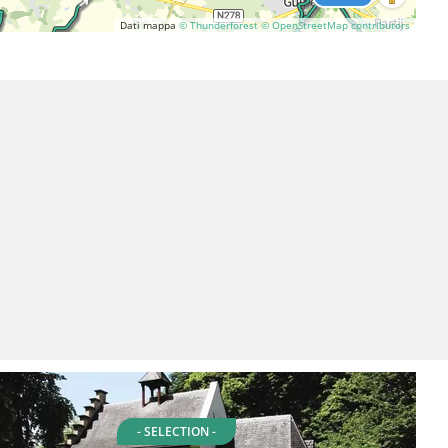
Dati mappa
© Thunderforest
© OpenStreetMap contributors
- SELECTION -