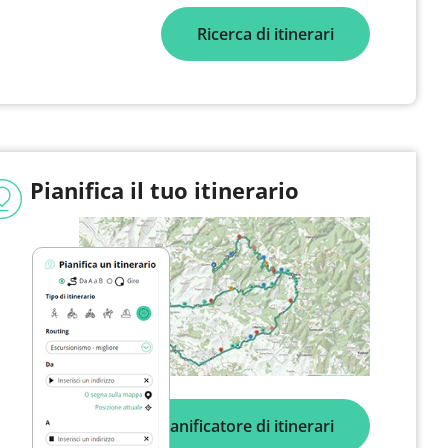
Ricerca di itinerari
Pianifica il tuo itinerario
Pianificatore di itinerari