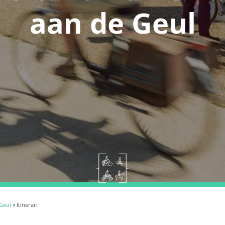
aan de Geul
 Geul
» Itinerari