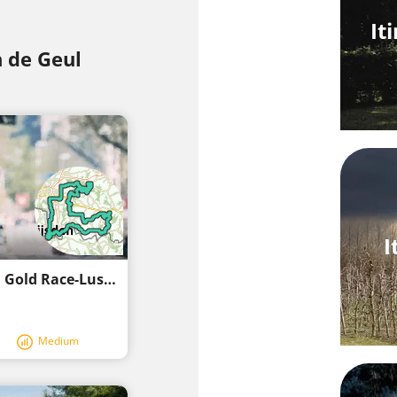
It
n de Geul
I
Percorso ciclabile - Zuid-Limburg - Amstel Gold Race-Lus 3
Medium