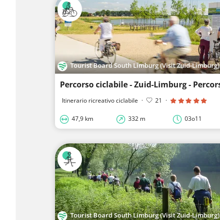
Tourist Board South Limburg (Visit Zuid-Limburg)
Itinerario ricreativo ciclabile
·
21
·
47,9 km
332 m
03o11
Tourist Board South Limburg (Visit Zuid-Limburg)