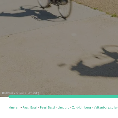
Risorsa:
Visit Zuid-Limburg
Itinerari
»
Paesi Bassi
»
Paesi Bassi
»
Limburg
»
Zuid-Limburg
»
Valkenburg sulla