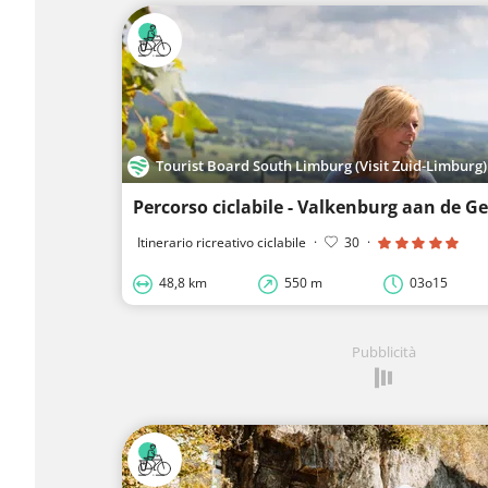
Tourist Board South Limburg (Visit Zuid-Limburg)
Itinerario ricreativo ciclabile
·
30
·
48,8 km
550 m
03o15
Pubblicità