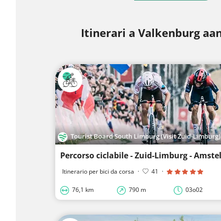
Itinerari a Valkenburg aa
Tourist Board South Limburg (Visit Zuid-Limburg)
Itinerario per bici da corsa
·
41
·
76,1 km
790 m
03o02