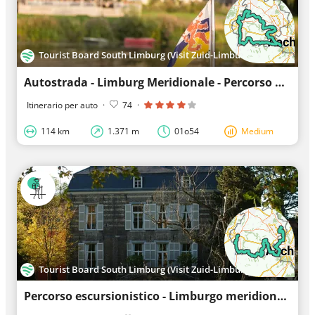
Tourist Board South Limburg (Visit Zuid-Limburg)
Autostrada - Limburg Meridionale - Percorso Auto Mergelland
Itinerario per auto
·
74
·
114 km
1.371 m
01o54
Medium
Tourist Board South Limburg (Visit Zuid-Limburg)
Percorso escursionistico - Limburgo meridionale - Sentiero olandese delle montagne