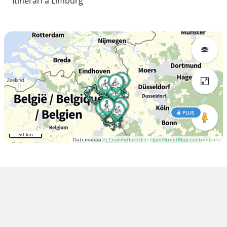
Itinerari a Limburg
PLUS
50 km
Dati mappa
© Thunderforest
© OpenStreetMap contributors