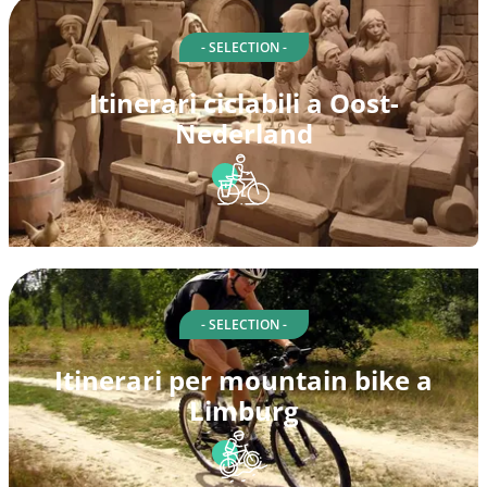
- SELECTION -
Itinerari ciclabili a Oost-
Nederland
- SELECTION -
Itinerari per mountain bike a
Limburg