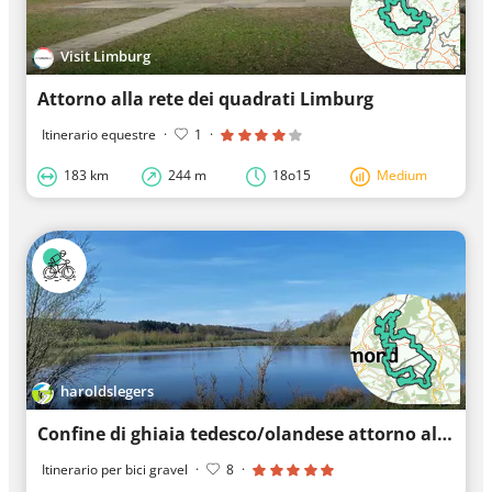
Visit Limburg
Attorno alla rete dei quadrati Limburg
Itinerario equestre
·
1
·
183 km
244 m
18o15
Medium
haroldslegers
Confine di ghiaia tedesco/olandese attorno al Meinweg e al bosco di Elmpter
Itinerario per bici gravel
·
8
·