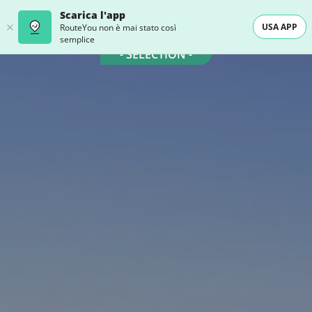
Scarica l'app
USA APP
RouteYou non è mai stato così
semplice
- SELECTION -