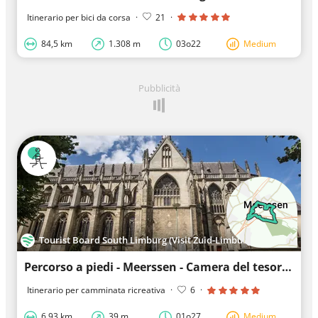
Itinerario per bici da corsa
·
21
·
84,5 km
1.308 m
03o22
Medium
Pubblicità
Tourist Board South Limburg (Visit Zuid-Limburg)
Percorso a piedi - Meerssen - Camera del tesoro romana di Meerssen
Itinerario per camminata ricreativa
·
6
·
6,93 km
39 m
01o27
Medium