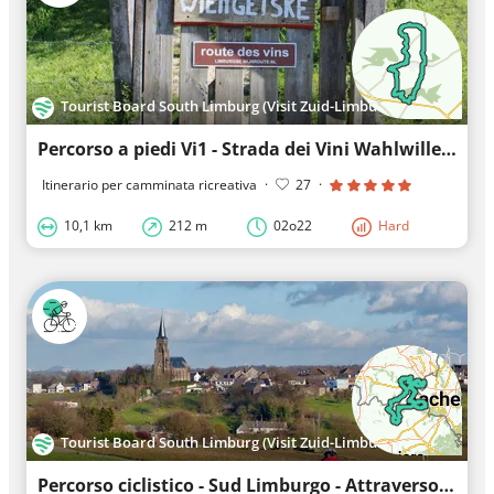
Tourist Board South Limburg (Visit Zuid-Limburg)
Percorso a piedi Vi1 - Strada dei Vini Wahlwiller Eys
Itinerario per camminata ricreativa
·
27
·
10,1 km
212 m
02o22
Hard
Tourist Board South Limburg (Visit Zuid-Limburg)
Percorso ciclistico - Sud Limburgo - Attraverso la regione di confine