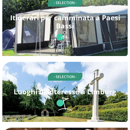
- SELECTION -
Itinerari per camminata a Paesi
Bassi
- SELECTION -
Luoghi di interesse a Limburg