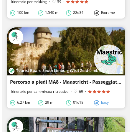
Itinerario per trekking
·
59
·
100 km
1.540 m
22o34
Extreme
Tourist Board South Limburg (Visit Zuid-Limburg)
Percorso a piedi MA8 - Maastricht - Passeggiata in città a Maastricht
Itinerario per camminata ricreativa
·
69
·
6,27 km
29 m
01o18
Easy