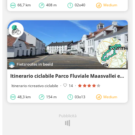
66,7 km
408 m
02o40
Medium
Fietsroutes in beeld
Itinerario ciclabile Parco Fluviale Maasvallei e Maasplassen
Itinerario ricreativo ciclabile
·
14
·
48,3 km
154 m
03o13
Medium
Pubblicità