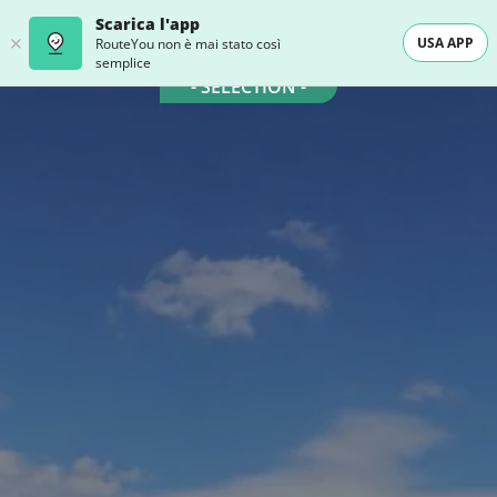
Scarica l'app
USA APP
RouteYou non è mai stato così
semplice
- SELECTION -