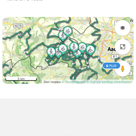
PLUS
5 km
Dati mappa
© Thunderforest
© OpenStreetMap contributors