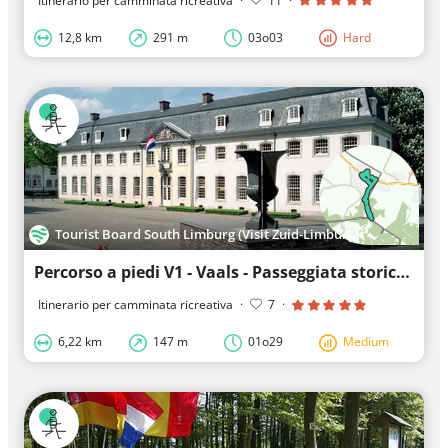
Itinerario per camminata ricreativa
·
11
·
12,8 km
291 m
03o03
Hard
Tourist Board South Limburg (Visit Zuid-Limburg)
Percorso a piedi V1 - Vaals - Passeggiata storica a Vaals
Itinerario per camminata ricreativa
·
7
·
6,22 km
147 m
01o29
Medium