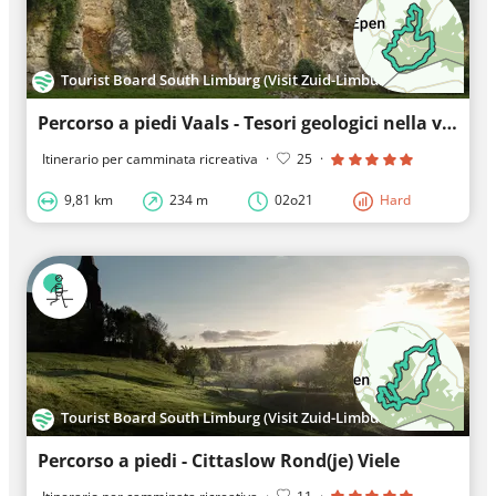
Tourist Board South Limburg (Visit Zuid-Limburg)
Percorso a piedi Vaals - Tesori geologici nella valle di Geul
Itinerario per camminata ricreativa
·
25
·
9,81 km
234 m
02o21
Hard
Tourist Board South Limburg (Visit Zuid-Limburg)
Percorso a piedi - Cittaslow Rond(je) Viele