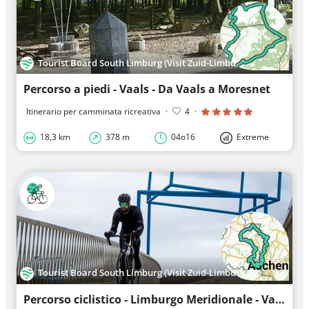
Tourist Board South Limburg (Visit Zuid-Limburg)
Percorso a piedi - Vaals - Da Vaals a Moresnet
Itinerario per camminata ricreativa
·
4
·
18,3 km
378 m
04o16
Extreme
Tourist Board South Limburg (Visit Zuid-Limburg)
Percorso ciclistico - Limburgo Meridionale - Vaals - Schinveld - Vaals