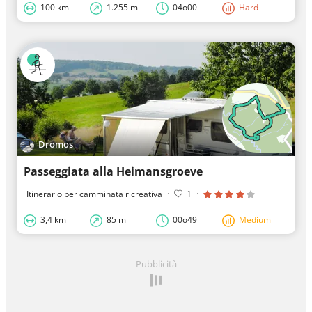
100 km
1.255 m
04o00
Hard
Dromos
Passeggiata alla Heimansgroeve
Itinerario per camminata ricreativa
·
1
·
3,4 km
85 m
00o49
Medium
Pubblicità