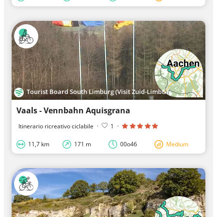
Tourist Board South Limburg (Visit Zuid-Limburg)
Vaals - Vennbahn Aquisgrana
Itinerario ricreativo ciclabile
·
1
·
11,7 km
171 m
00o46
Medium