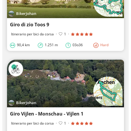
BikerJohan
Giro di zio Toos 9
Itinerario per bici da corsa
·
1
·
90,4 km
1.251 m
03o36
Hard
BikerJohan
Giro Vijlen - Monschau - Vijlen 1
Itinerario per bici da corsa
·
1
·