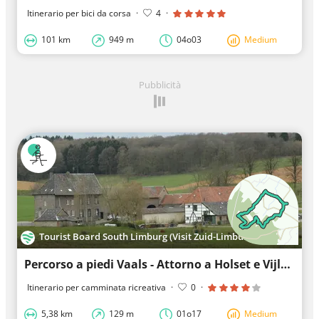
Itinerario per bici da corsa
·
4
·
101 km
949 m
04o03
Medium
Pubblicità
Tourist Board South Limburg (Visit Zuid-Limburg)
Percorso a piedi Vaals - Attorno a Holset e Vijlenerbos
Itinerario per camminata ricreativa
·
0
·
5,38 km
129 m
01o17
Medium