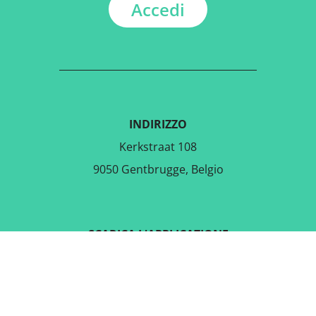
Accedi
INDIRIZZO
Kerkstraat 108
9050 Gentbrugge, Belgio
SCARICA L'APPLICAZIONE
GRATUITA