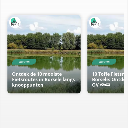
- SELECTION -
- SELECTION -
Ontdek de 10 mooiste
10 Toffe Fietsro
Fietsroutes in Borsele langs
Borsele: Ontde
knooppunten
OV 🚲🚌