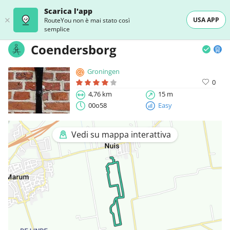
Scarica l'app
USA APP
RouteYou non è mai stato così
semplice
Coendersborg
Groningen
0
4,76 km
15 m
00o58
Easy
Vedi su mappa interattiva