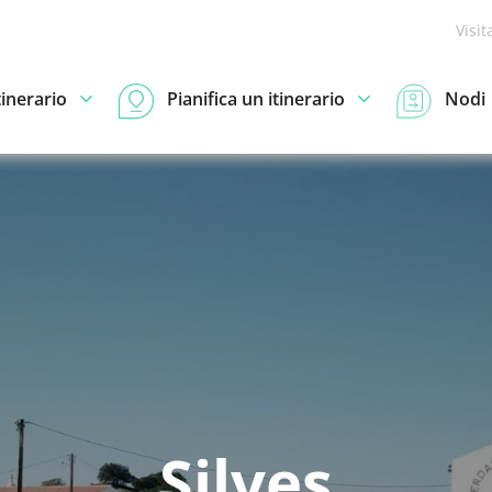
Visit
tinerario
Pianifica un itinerario
Nodi
Silves