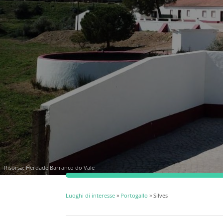
Risorsa:
Herdade Barranco do Vale
Luoghi di interesse
»
Portogallo
» Silves