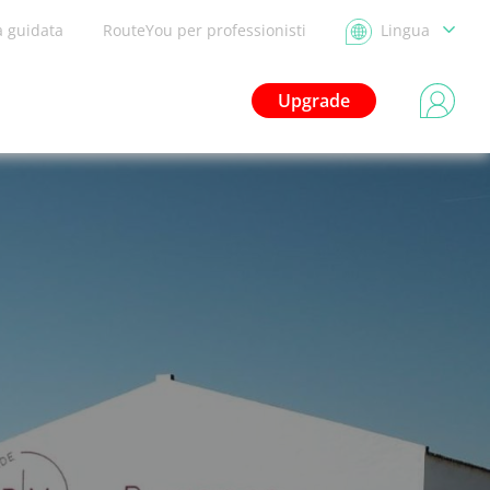
a guidata
RouteYou per professionisti
Lingua
Upgrade