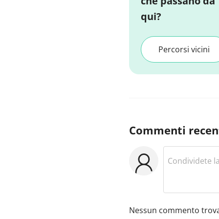
che passano da
qui?
Percorsi vicini
Commenti recen
Nessun commento trova