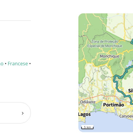
no
•
Francese
•
5 km