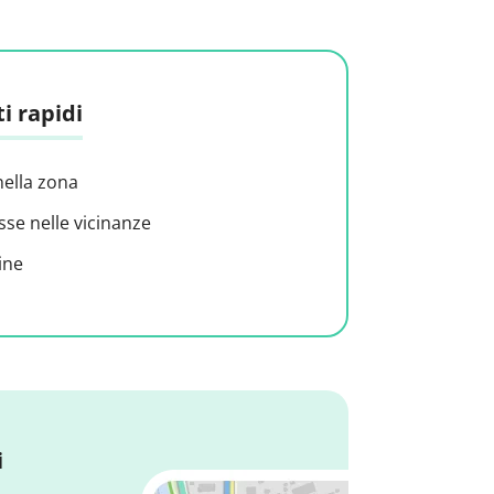
i rapidi
nella zona
sse nelle vicinanze
ine
i