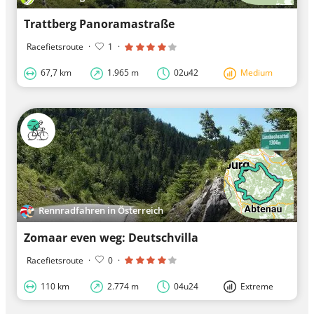
Trattberg Panoramastraße
Racefietsroute
·
1
·
67,7 km
1.965 m
02u42
Medium
Rennradfahren in Österreich
Zomaar even weg: Deutschvilla
Racefietsroute
·
0
·
110 km
2.774 m
04u24
Extreme