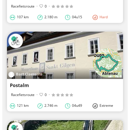
Racefietsroute
·
0
·
107 km
2.180 m
04u15
Hard
Bart Claessens
Postalm
Racefietsroute
·
0
·
121 km
2.746 m
04u49
Extreme