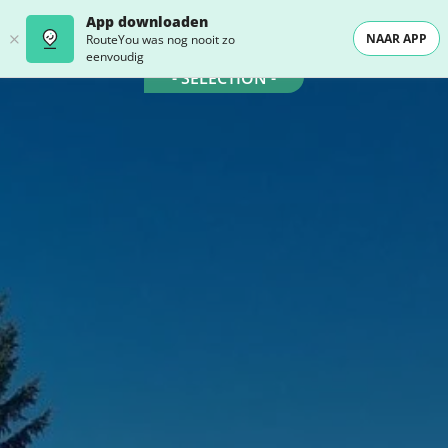
App downloaden
NAAR APP
RouteYou was nog nooit zo
eenvoudig
- SELECTION -