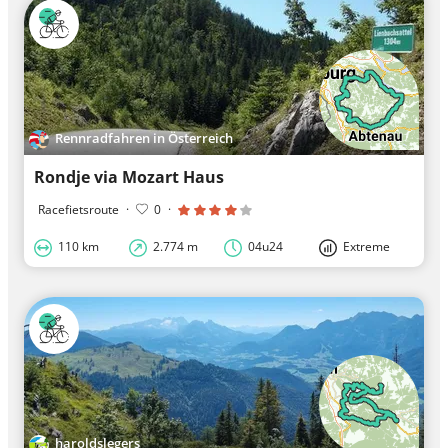
Rennradfahren in Österreich
Rondje via Mozart Haus
Racefietsroute
·
0
·
110 km
2.774 m
04u24
Extreme
haroldslegers