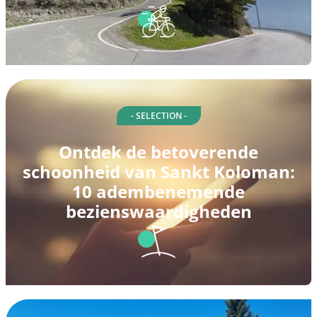
- SELECTION -
Ontdek de betoverende
schoonheid van Sankt Koloman:
10 adembenemende
bezienswaardigheden