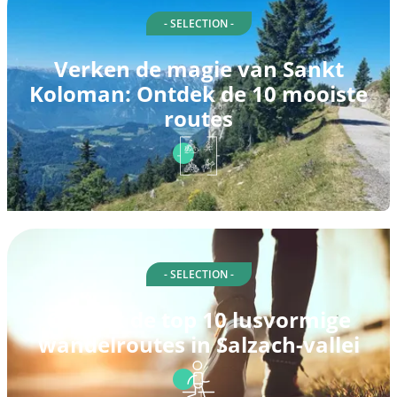
- SELECTION -
Verken de magie van Sankt
Koloman: Ontdek de 10 mooiste
routes
- SELECTION -
Ontdek de top 10 lusvormige
wandelroutes in Salzach-vallei