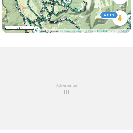
PLUS
5 km
Kaartgegevens
© Thunderforest
© OpenStreetMap contributors
Advertentie