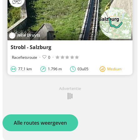
Nele Druyts
Strobl - Salzburg
Racefietsroute
·
0
·
77,1 km
1.796 m
03u05
Medium
Advertentie
Alle routes weergeven