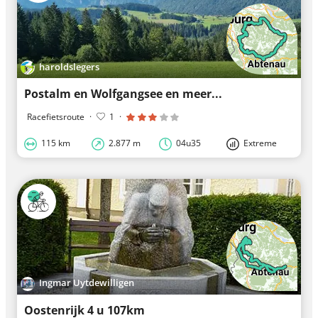
haroldslegers
Postalm en Wolfgangsee en meer...
Racefietsroute
·
1
·
115 km
2.877 m
04u35
Extreme
Ingmar Uytdewilligen
Oostenrijk 4 u 107km