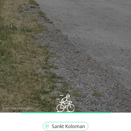
Bron:
haroldslegers
Sankt Koloman