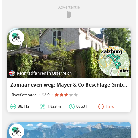
Advertentie
Rennradfahren in Österreich
Zomaar even weg: Mayer & Co Beschläge GmbH
Racefietsroute
·
0
·
88,1 km
1.829 m
03u31
Hard