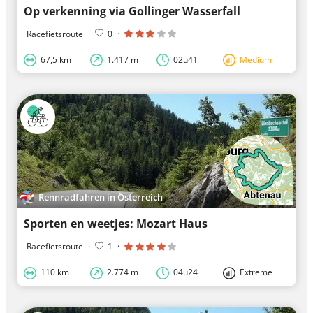
Op verkenning via Gollinger Wasserfall
Racefietsroute
·
0
·
67,5 km
1.417 m
02u41
Medium
Rennradfahren in Österreich
Sporten en weetjes: Mozart Haus
Racefietsroute
·
1
·
110 km
2.774 m
04u24
Extreme