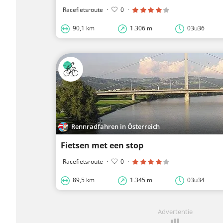
Racefietsroute
·
0
·
90,1 km
1.306 m
03u36
Rennradfahren in Österreich
Fietsen met een stop
Racefietsroute
·
0
·
89,5 km
1.345 m
03u34
Advertentie