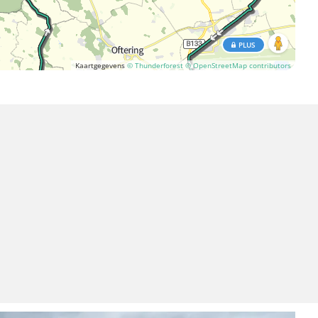
PLUS
Kaartgegevens
© Thunderforest
© OpenStreetMap contributors