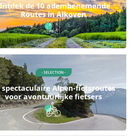
Ontdek de 10 adembenemende
Routes in Alkoven
- SELECTION -
 spectaculaire Alpen-fietsroutes
voor avontuurlijke fietsers