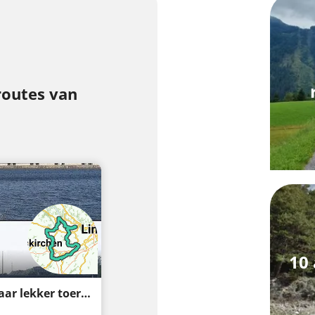
routes van
10
Alkoven - Scharten - Alkoven: Laat mij maar lekker toeren