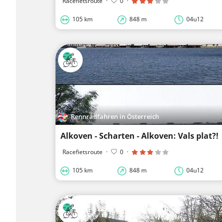
Racefietsroute
·
0
·
105 km
848 m
04u12
Rennradfahren in Österreich
Alkoven - Scharten - Alkoven: Vals plat?!
Racefietsroute
·
0
·
105 km
848 m
04u12