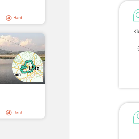
Hard
Ki
Hard