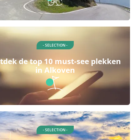
- SELECTION -
tdek de top 10 must-see plekken
in Alkoven
- SELECTION -