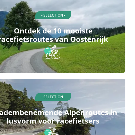
- SELECTION -
Ontdek de 10 mooiste
racefietsroutes van Oostenrijk
- SELECTION -
 adembenemende Alpenroutes in
lusvorm voor racefietsers