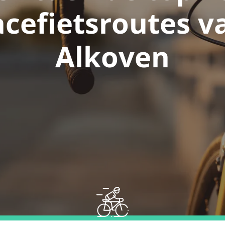
acefietsroutes v
Alkoven