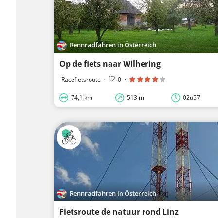
Rennradfahren in Österreich
Op de fiets naar Wilhering
Racefietsroute
·
0
·
74,1 km
513 m
02u57
Rennradfahren in Österreich
Fietsroute de natuur rond Linz