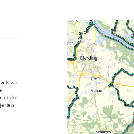
vels van
e
n unieke
e fiets