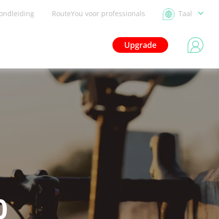
ondleiding
RouteYou voor professionals
Taal
Upgrade
0