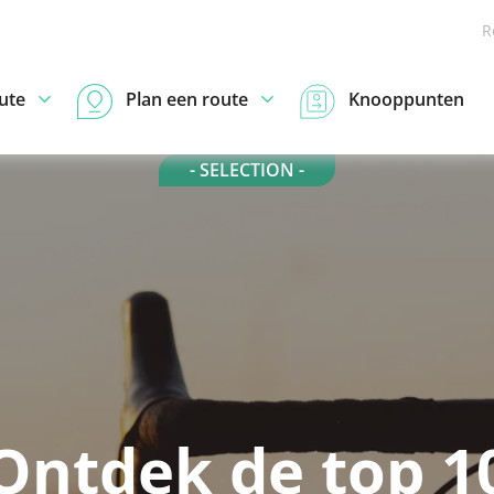
R
ute
Plan een route
Knooppunten
- SELECTION -
Ontdek de top 1