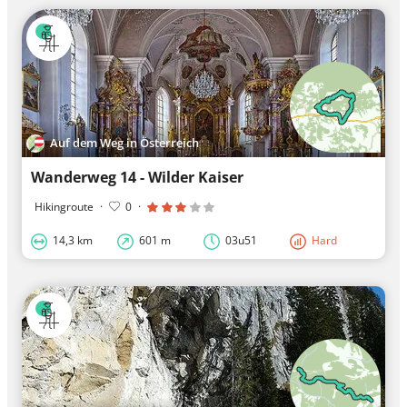
Auf dem Weg in Österreich
Wanderweg 14 - Wilder Kaiser
Hikingroute
·
0
·
14,3 km
601 m
03u51
Hard