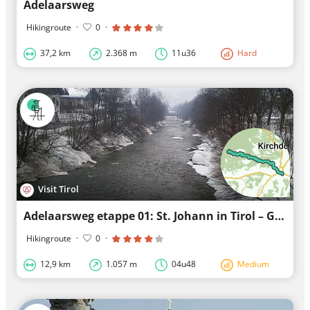
Adelaarsweg
Hikingroute
·
0
·
37,2 km
2.368 m
11u36
Hard
Visit Tirol
Adelaarsweg etappe 01: St. Johann in Tirol – Gaudeamushütte
Hikingroute
·
0
·
12,9 km
1.057 m
04u48
Medium