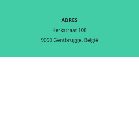
ADRES
Kerkstraat 108
9050 Gentbrugge, België
DOWNLOAD DE GRATIS APP