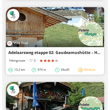
Visit Tirol
Adelaarsweg etappe 02: Gaudeamushütte – Hintersteiner See
Hikingroute
·
0
·
15,2 km
974 m
04u45
Medium