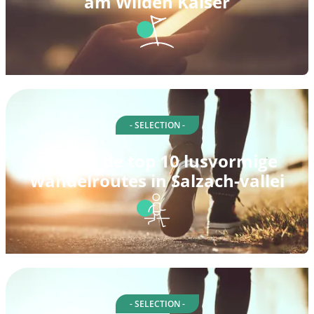
am Wilden Kaiser
- SELECTION -
Ontdek de top 10 lusvormige
wandelroutes in Salzach-vallei
- SELECTION -