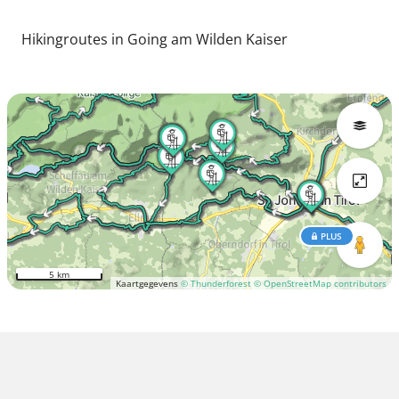
Hikingroutes in Going am Wilden Kaiser
PLUS
5 km
Kaartgegevens
© Thunderforest
© OpenStreetMap contributors