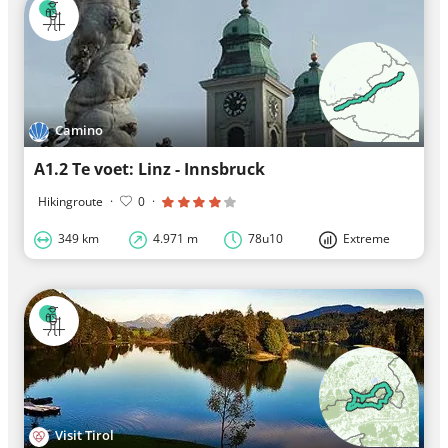
Camino
A1.2 Te voet: Linz - Innsbruck
Hikingroute
·
0
·
349 km
4.971 m
78u10
Extreme
Visit Tirol