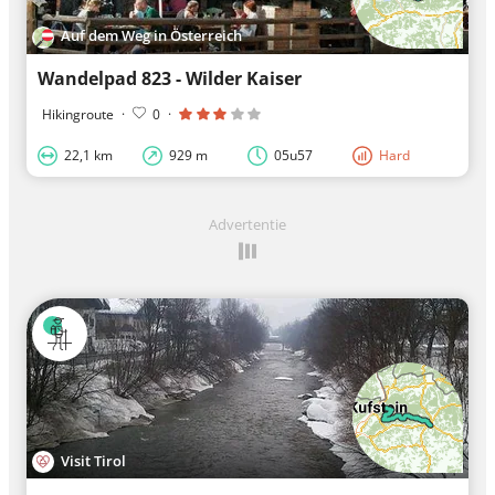
Auf dem Weg in Österreich
Wandelpad 823 - Wilder Kaiser
Hikingroute
·
0
·
22,1 km
929 m
05u57
Hard
Advertentie
Visit Tirol