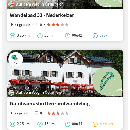
Auf dem Weg in Österreich
Wandelpad 33 - Nederkeizer
Hikingroute
·
0
·
3,25 km
35 m
00u42
Easy
Auf dem Weg in Österreich
Gaudeamushüttenrondwandeling
Hikingroute
·
0
·
2,25 km
154 m
00u44
Medium