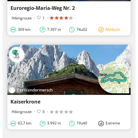
Euroregio-Maria-Weg Nr. 2
Hikingroute
·
1
·
309 km
7.397 m
74u02
Medium
CarlVandermersch
Kaiserkrone
Hikingroute
·
0
·
63,7 km
3.992 m
19u40
Extreme