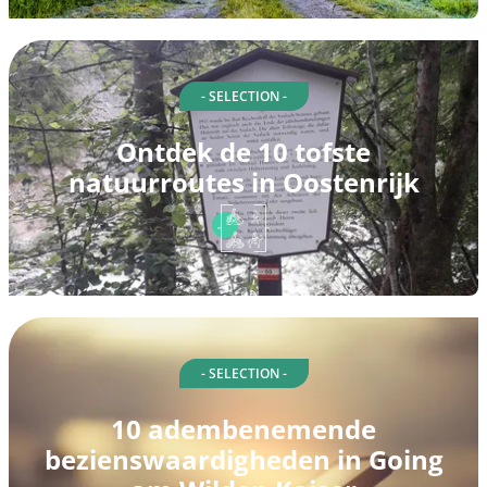
- SELECTION -
Ontdek de 10 tofste
natuurroutes in Oostenrijk
- SELECTION -
10 adembenemende
bezienswaardigheden in Going