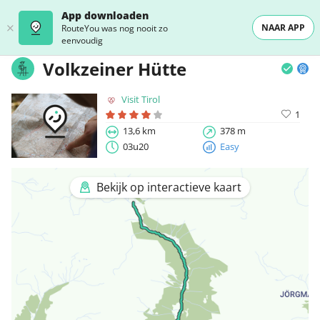
App downloaden
NAAR APP
RouteYou was nog nooit zo
eenvoudig
Volkzeiner Hütte
Visit Tirol
1
13,6 km
378 m
03u20
Easy
Bekijk op interactieve kaart