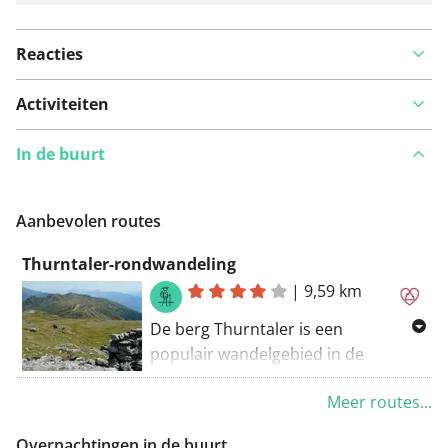
Reacties
Activiteiten
In de buurt
Aanbevolen routes
Thurntaler-rondwandeling
|
9,59 km
De berg Thurntaler is een
populair wandelgebied in de
Villgratengroep. Deze
Meer routes...
rondwandeling, die begint met een
gondeltocht in Sillian, leidt in een lus
Overnachtingen in de buurt