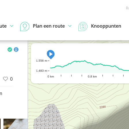
R
ute
Plan een route
Knooppunten
1.556 m
1.483 m
0 km
0,8 km
0
m