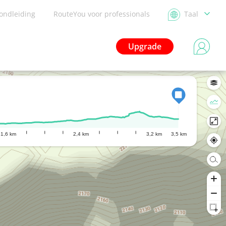
ondleiding
RouteYou voor professionals
Taal
Upgrade
1,6 km
2,4 km
3,2 km
3,5 km