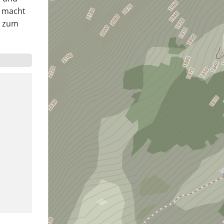
, macht
n zum