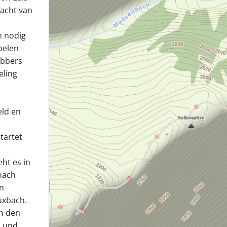
racht van
n nodig
oelen
ebbers
eling
eld en
tartet
ht es in
nach
en
uxbach.
an den
“ und