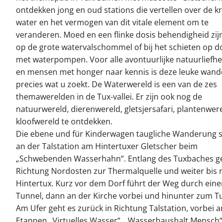
ontdekken jong en oud stations die vertellen over de k
water en het vermogen van dit vitale element om te
veranderen. Moed en een flinke dosis behendigheid zij
op de grote watervalschommel of bij het schieten op d
met waterpompen. Voor alle avontuurlijke natuurliefh
en mensen met honger naar kennis is deze leuke wand
precies wat u zoekt. De Waterwereld is een van de zes
themawerelden in de Tux-vallei. Er zijn ook nog de
natuurwereld, dierenwereld, gletsjersafari, plantenwer
kloofwereld te ontdekken.
Die ebene und für Kinderwagen taugliche Wanderung s
an der Talstation am Hintertuxer Gletscher beim
„Schwebenden Wasserhahn“. Entlang des Tuxbaches ge
Richtung Nordosten zur Thermalquelle und weiter bis 
Hintertux. Kurz vor dem Dorf führt der Weg durch ein
Tunnel, dann an der Kirche vorbei und hinunter zum T
Am Ufer geht es zurück in Richtung Talstation, vorbei 
Etappen „Virtuelles Wasser“, „Wasserhaushalt Mensch