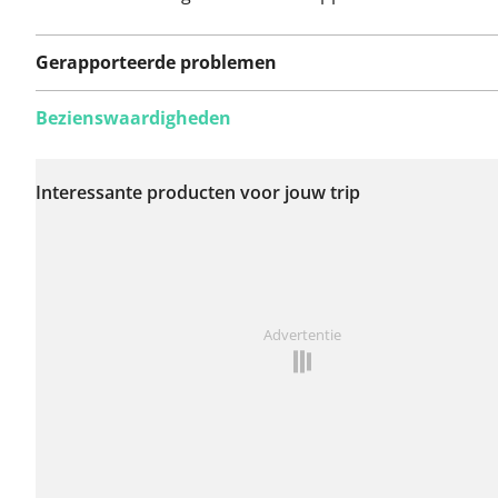
Gerapporteerde problemen
Bezienswaardigheden
Er zijn nog geen
problemen op deze
Interessante producten voor jouw trip
route gerapporteerd.
Iets opgevallen op deze route?
Probleem toevoegen
Advertentie