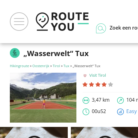
Zoek een ro
„Wasserwelt“ Tux
Hikingroute
»
Oostenrijk
»
Tirol
»
Tux
» „Wasserwelt“ Tux
Visit Tirol
3,47 km
104 
00u52
Easy