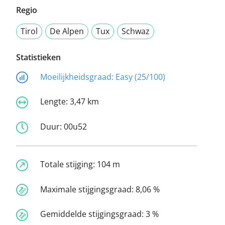
Regio
Tirol
De Alpen
Tux
Schwaz
Statistieken
Moeilijkheidsgraad:
Easy (25/100)
Lengte:
3,47 km
Duur:
00u52
Totale stijging:
104 m
Maximale stijgingsgraad:
8,06 %
Gemiddelde stijgingsgraad:
3 %