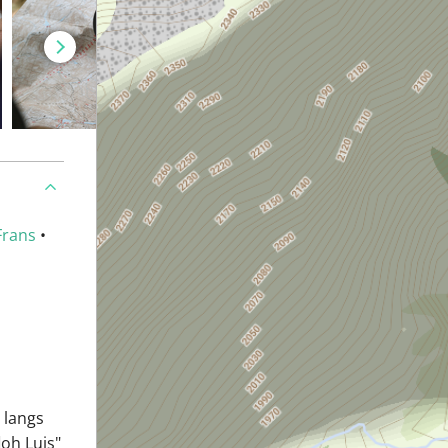
Frans
•
 langs
oh Luis"