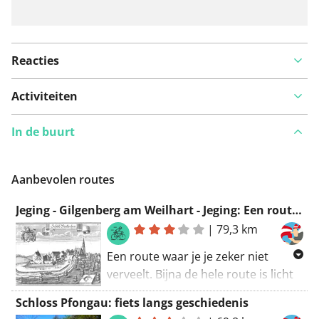
Reacties
Activiteiten
In de buurt
Aanbevolen routes
Jeging - Gilgenberg am Weilhart - Jeging: Een route om van te genieten
|
79,3 km
Een route waar je je zeker niet
verveelt. Bijna de hele route is licht
heuvelachtig. Deze route mag van
Schloss Pfongau: fiets langs geschiedenis
mij rekenen op een 9/10!