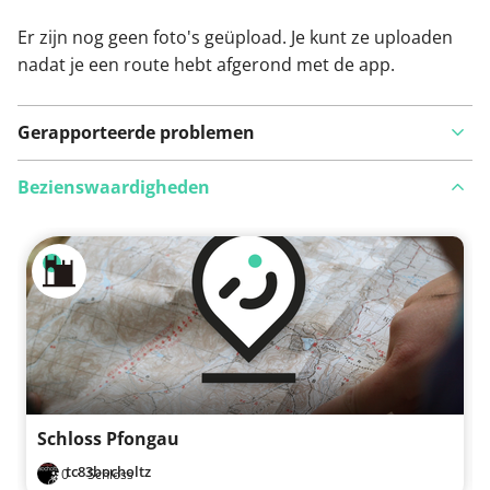
Er zijn nog geen foto's geüpload. Je kunt ze uploaden
nadat je een route hebt afgerond met de app.
Gerapporteerde problemen
Bezienswaardigheden
Bekijk op kaart
Iets opgevallen op deze route?
Probleem toevoegen
Schloss Pfongau
tc83bocholtz
0
·
Schloss