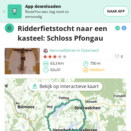
App downloaden
NAAR APP
RouteYou was nog nooit zo
eenvoudig
Ridderfietstocht naar een
kasteel: Schloss Pfongau
Rennradfahren in Österreich
0
63,3 km
750 m
02u31
Medium
Bekijk op interactieve kaart