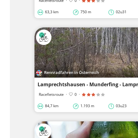
Racefietsroute
·
0
·
63,3 km
750 m
02u31
Rennradfahren in Österreich
Racefietsroute
·
0
·
84,7 km
1.193 m
03u23