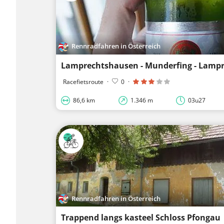
Rennradfahren in Österreich
Racefietsroute
·
0
·
86,6 km
1.346 m
03u27
Rennradfahren in Österreich
Trappend langs kasteel Schloss Pfongau