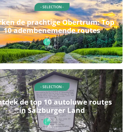
- SELECTION -
rken de prachtige Obertrum: Top
10 adembenemende routes
- SELECTION -
tdek de top 10 autoluwe routes
in Salzburger Land