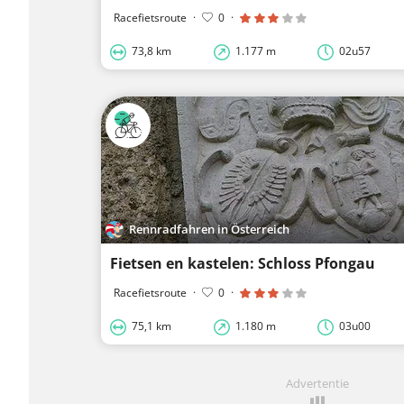
Racefietsroute
·
0
·
73,8 km
1.177 m
02u57
Rennradfahren in Österreich
Fietsen en kastelen: Schloss Pfongau
Racefietsroute
·
0
·
75,1 km
1.180 m
03u00
Advertentie