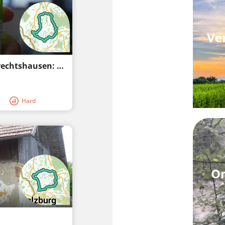
Ve
Lamprechtshausen - Munderfing - Lamprechtshausen: Een route om van te genieten
Hard
On