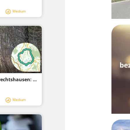
Medium
be
Lamprechtshausen - Munderfing - Lamprechtshausen: Fietsen langs verharde wegen
Medium