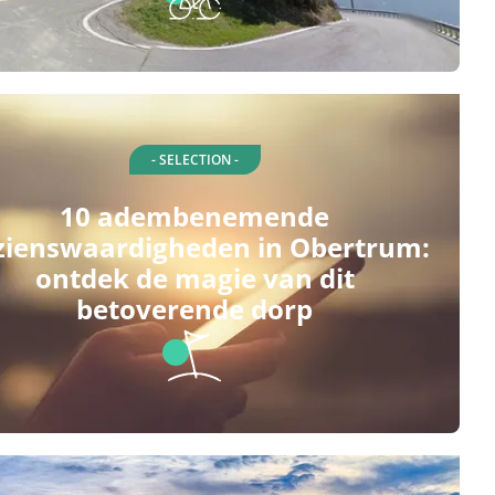
- SELECTION -
10 adembenemende
zienswaardigheden in Obertrum:
ontdek de magie van dit
betoverende dorp