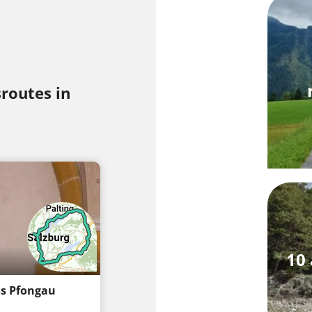
routes in
10
ss Pfongau