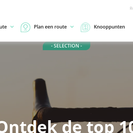
R
ute
Plan een route
Knooppunten
- SELECTION -
Ontdek de top 1