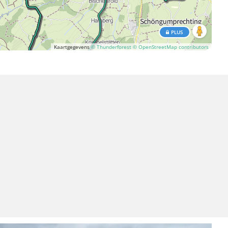
PLUS
Kaartgegevens
© Thunderforest
© OpenStreetMap contributors