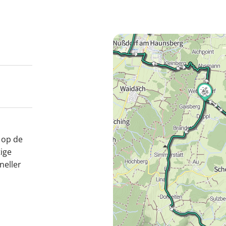
 op de
tige
neller