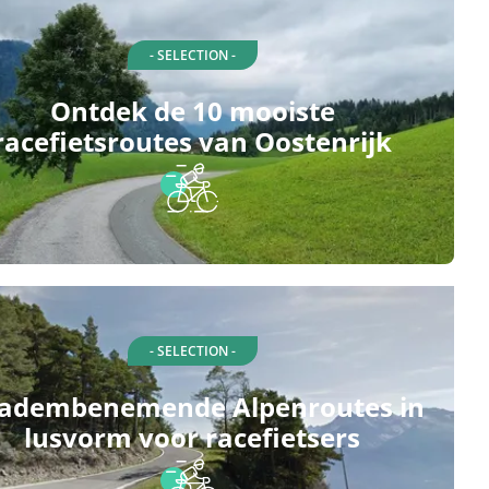
- SELECTION -
Ontdek de 10 mooiste
racefietsroutes van Oostenrijk
- SELECTION -
 adembenemende Alpenroutes in
lusvorm voor racefietsers