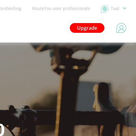
ondleiding
RouteYou voor professionals
Taal
Upgrade
0