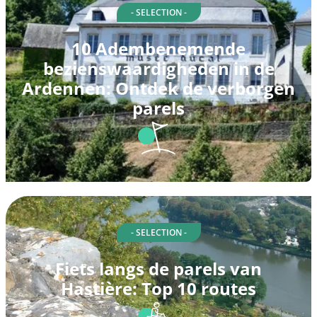
- SELECTION -
10 Adembenemende
bezienswaardigheden in de
Ardennen: Ontdek de verborgen
parels
- SELECTION -
Fiets langs de parels van
Hastière: Top 10 routes