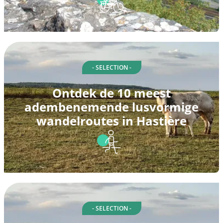
- SELECTION -
Ontdek de 10 meest
adembenemende lusvormige
wandelroutes in Hastière
- SELECTION -