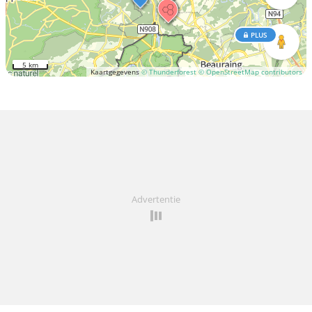
PLUS
5 km
Kaartgegevens
© Thunderforest
© OpenStreetMap contributors
Advertentie