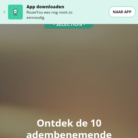
App downloaden
NAAR APP
RouteYou was nog nooit zo
eenvoudig
- SELECTION -
Ontdek de 10
adembenemende