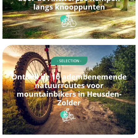
langs knooppunten
- SELECTION -
Ontdek de 10 adembenemende
natuurroutes voor
mountainbikers in Heusden-
Zolder