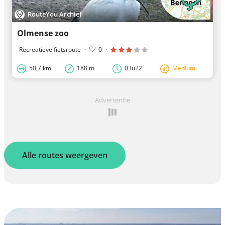
RouteYou Archief
Olmense zoo
Recreatieve fietsroute
·
0
·
50,7 km
188 m
03u22
Medium
Advertentie
Alle routes weergeven