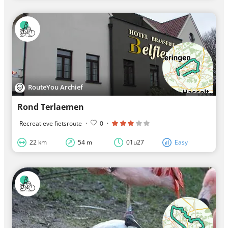
RouteYou Archief
Rond Terlaemen
Recreatieve fietsroute
·
0
·
22 km
54 m
01u27
Easy