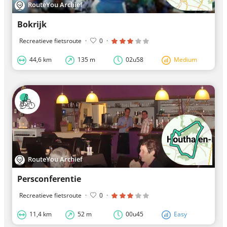
RouteYou Archief
Bokrijk
Recreatieve fietsroute
·
0
·
44,6 km
135 m
02u58
Medium
RouteYou Archief
Persconferentie
Recreatieve fietsroute
·
0
·
11,4 km
52 m
00u45
Easy