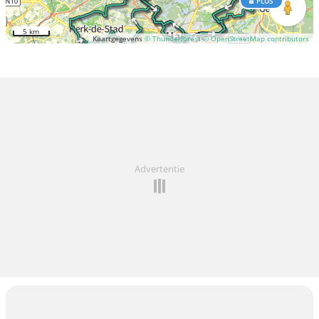
PLUS
5 km
Kaartgegevens
© Thunderforest
© OpenStreetMap contributors
Advertentie