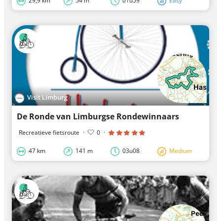
29,9 km
54 m
01u59
Easy
Visit Limburg
De Ronde van Limburgse Rondewinnaars
Recreatieve fietsroute
·
0
·
47 km
141 m
03u08
Medium