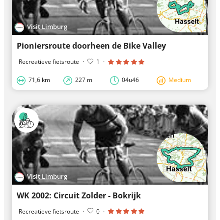
Visit Limburg
Pioniersroute doorheen de Bike Valley
Recreatieve fietsroute
·
1
·
71,6 km
227 m
04u46
Medium
Visit Limburg
WK 2002: Circuit Zolder - Bokrijk
Recreatieve fietsroute
·
0
·