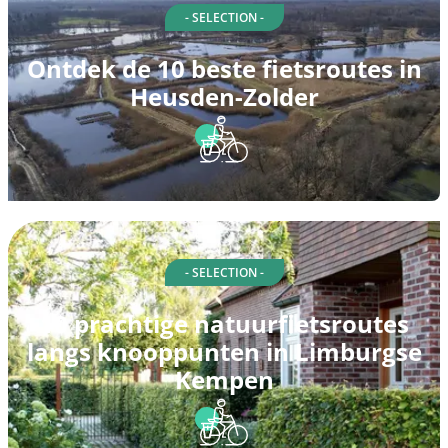
- SELECTION -
Ontdek de 10 beste fietsroutes in
Heusden-Zolder
- SELECTION -
10 prachtige natuurfietsroutes
langs knooppunten in Limburgse
Kempen