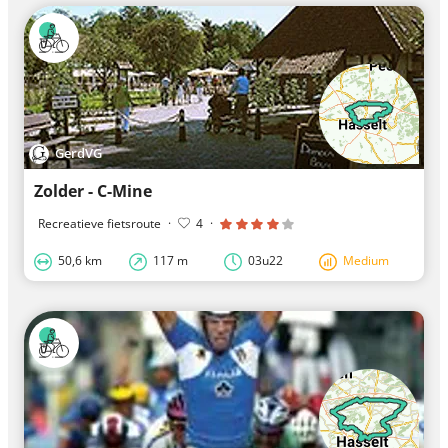
GerdVG
Zolder - C-Mine
Recreatieve fietsroute
·
4
·
50,6 km
117 m
03u22
Medium