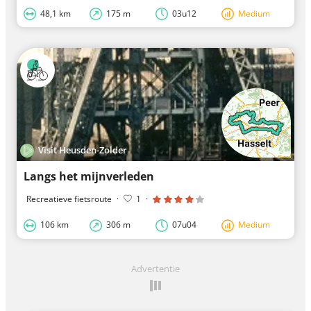
48,1 km
175 m
03u12
Medium
Visit Heusden-Zolder
Langs het mijnverleden
Recreatieve fietsroute
·
1
·
106 km
306 m
07u04
Medium
Advertentie