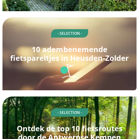
- SELECTION -
10 adembenemende
fietspareltjes in Heusden-Zolder
- SELECTION -
Ontdek de top 10 fietsroutes
door de Antwerpse Kempen