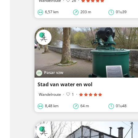
Wandelroute
·
26
·
6,57 km
203 m
01u39
Pasar vzw
Stad van water en wol
Wandelroute
·
1
·
8,48 km
64 m
01u48