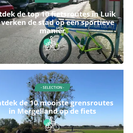
dek de top 10 fietsroutes in Luik
 verken de stad op een sportieve
manier
- SELECTION -
tdek de 10 mooiste grensroutes
in Mergelland op de fiets