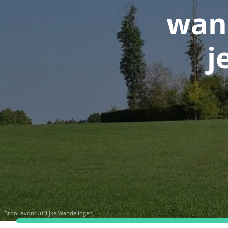
wand
j
Bron:
Avontuurlijke Wandelingen