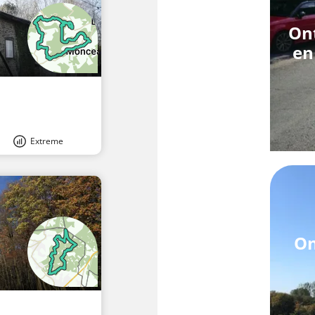
Ont
en
Extreme
On