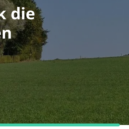
k die
en