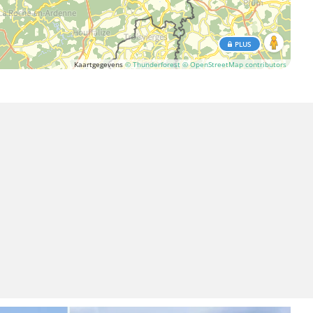
PLUS
Kaartgegevens
© Thunderforest
© OpenStreetMap contributors