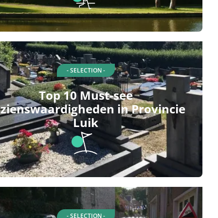
- SELECTION -
Top 10 Must-see
zienswaardigheden in Provincie
Luik
- SELECTION -