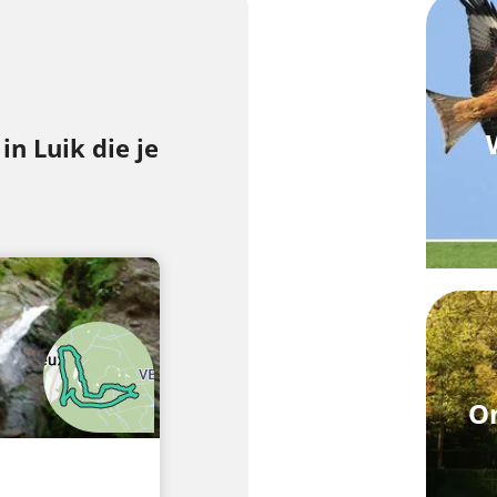
n Luik die je
On