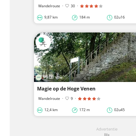
Wandelroute
·
30
·
9,87 km
184 m
02u16
Pasar vzw
Magie op de Hoge Venen
Wandelroute
·
9
·
12,4 km
172 m
02u45
Advertentie