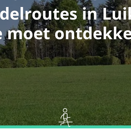
elroutes in Lui
e moet ontdekk