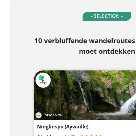
- SELECTION -
10 verbluffende wandelroutes i
moet ontdekken
Pasar vzw
Ninglinspo (Aywaille)