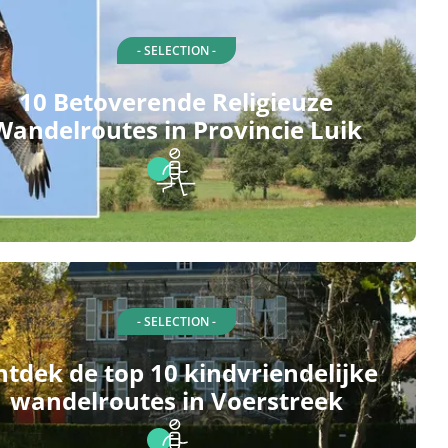
- SELECTION -
10 Betoverende Religieuze
Wandelroutes in Provincie Luik
- SELECTION -
tdek de top 10 kindvriendelijke
wandelroutes in Voerstreek