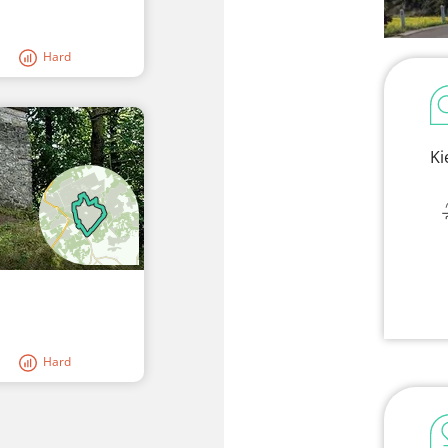
Hard
Ki
Hard