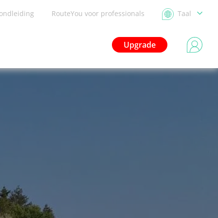
ondleiding
RouteYou voor professionals
Taal
Upgrade