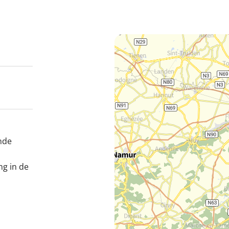
nde
ng in de