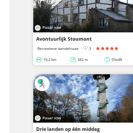
Pasar vzw
Avontuurlijk Stoumont
Recreatieve wandelroute
·
3
·
16,2 km
342 m
03u48
Pasar vzw
Drie landen op één middag