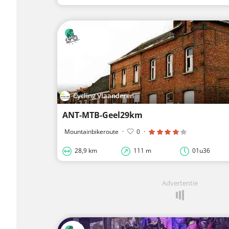
Cycling Vlaanderen
ANT-MTB-Geel29km
Mountainbikeroute
·
0
·
28,9 km
111 m
01u36
Advertentie