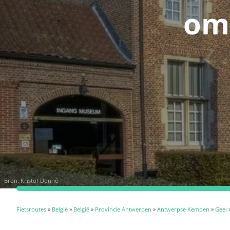
om
Bron:
Kristof Donné
Fietsroutes
»
België
»
België
»
Provincie Antwerpen
»
Antwerpse Kempen
»
Geel
»