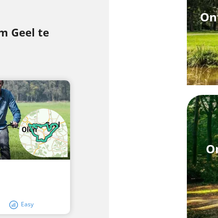
Ont
m Geel te
On
Easy