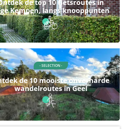
Ontdek de top 10 fietsroutes in
ge Kempen, langs knooppunten
- SELECTION -
tdek de 10 mooiste onverharde
wandelroutes in Geel