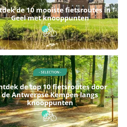
dek de 10 mooiste fietsroutes in
Geel met knooppunten
- SELECTION -
tdek de top 10 fietsroutes door
de Antwerpse Kempen langs
knooppunten