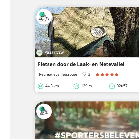
Pasar vzw
Fietsen door de Laak- en Netevallei
Recreatieve fietsroute
·
3
·
44,3 km
129 m
02u57