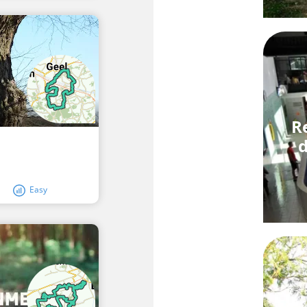
R
d
Easy