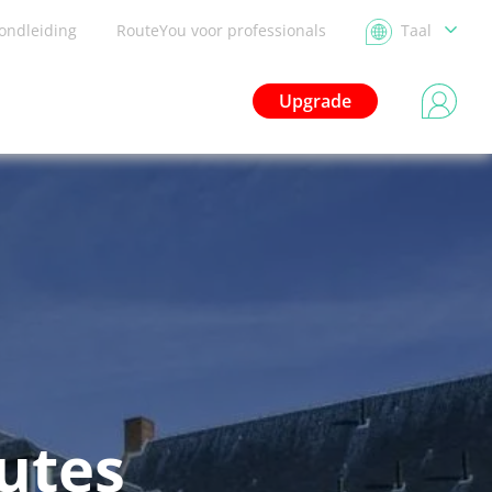
ondleiding
RouteYou voor professionals
Taal
Upgrade
outes