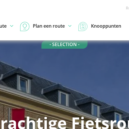
R
ute
Plan een route
Knooppunten
- SELECTION -
rachtige Fietsr