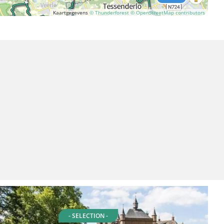
Kaartgegevens
© Thunderforest
© OpenStreetMap contributors
- SELECTION -