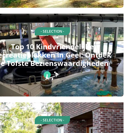
- SELECTION -
Top 10 Kindvriendelijke
ecreatieplekken in Geel: Ontdek
e Tofste Bezienswaardigheden
- SELECTION -