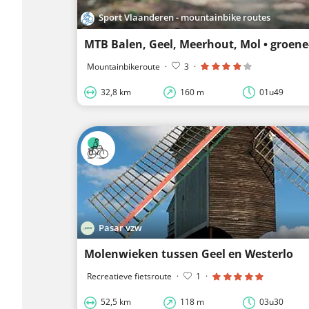
Sport Vlaanderen - mountainbike routes
Mountainbikeroute
·
3
·
32,8 km
160 m
01u49
Pasar vzw
Molenwieken tussen Geel en Westerlo
Recreatieve fietsroute
·
1
·
52,5 km
118 m
03u30