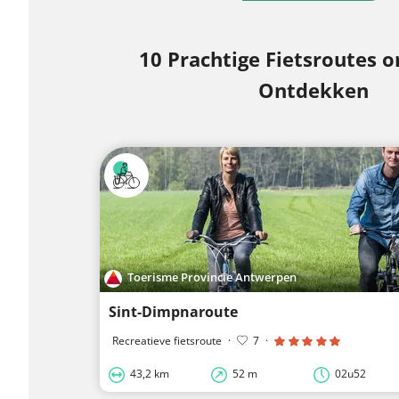
10 Prachtige Fietsroutes o
Ontdekken
Toerisme Provincie Antwerpen
Sint-Dimpnaroute
Recreatieve fietsroute
·
7
·
43,2 km
52 m
02u52