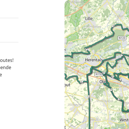
routes!
mende
e