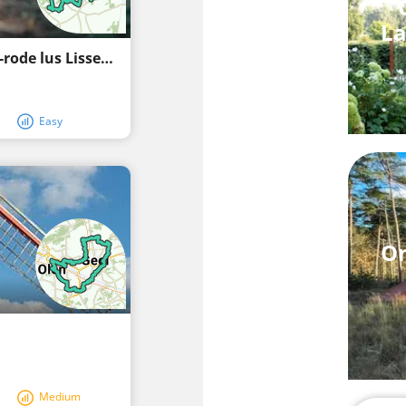
La
MTB Balen, Geel, Meerhout, Mol • groene-rode lus Lissenvijver
Easy
On
Medium