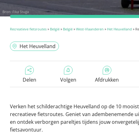
Bron:
Fika Stuga
Recreatieve fietsroutes
»
België
»
België
»
West-Vlaanderen
»
Het Heuvelland
» Re
Het Heuvelland
Delen
Volgen
Afdrukken
Verken het schilderachtige Heuvelland op de 10 moois
recreatieve fietsroutes. Geniet van adembenemende ui
en ontdek verborgen pareltjes tijdens jouw onvergeteli
fietsavontuur.