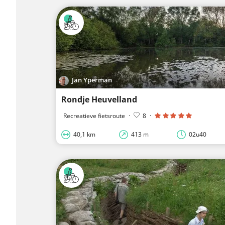
Jan Yperman
Rondje Heuvelland
Recreatieve fietsroute
·
8
·
40,1 km
413 m
02u40