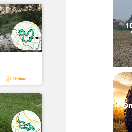
1
Medium
On