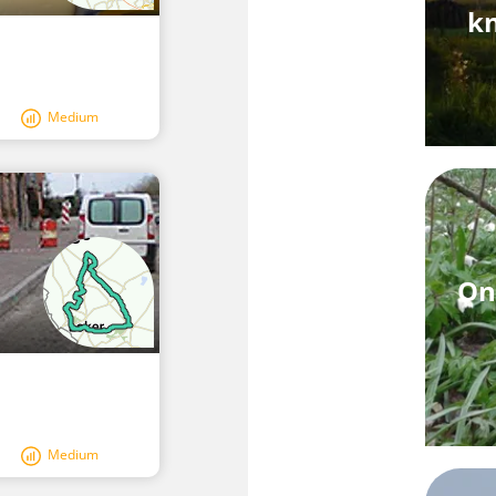
k
Medium
On
Medium