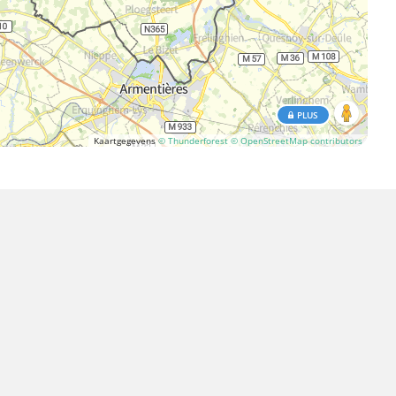
PLUS
Kaartgegevens
© Thunderforest
© OpenStreetMap contributors