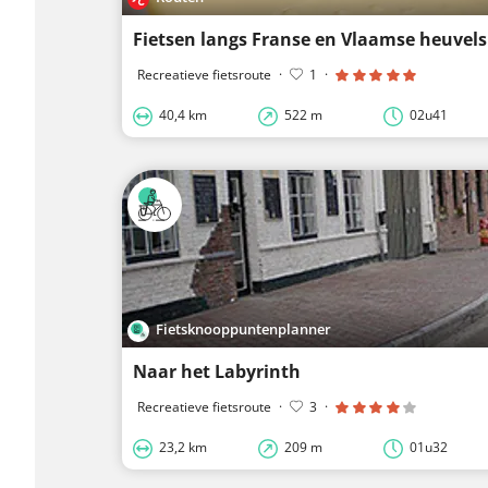
Fietsen langs Franse en Vlaamse heuvels
Recreatieve fietsroute
·
1
·
40,4 km
522 m
02u41
Fietsknooppuntenplanner
Naar het Labyrinth
Recreatieve fietsroute
·
3
·
23,2 km
209 m
01u32