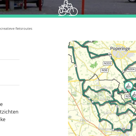
creatieve fietsroutes
te
tzichten
jke