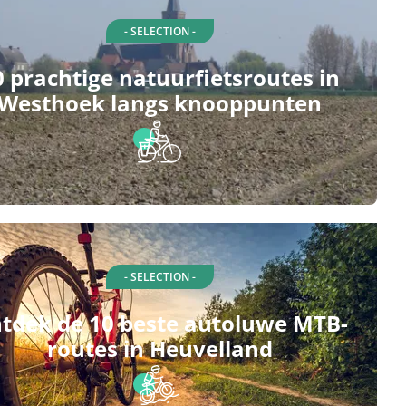
- SELECTION -
0 prachtige natuurfietsroutes in
Westhoek langs knooppunten
- SELECTION -
tdek de 10 beste autoluwe MTB-
routes in Heuvelland