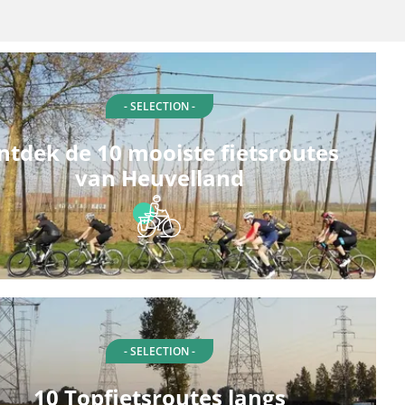
- SELECTION -
ntdek de 10 mooiste fietsroutes
van Heuvelland
- SELECTION -
10 Topfietsroutes langs