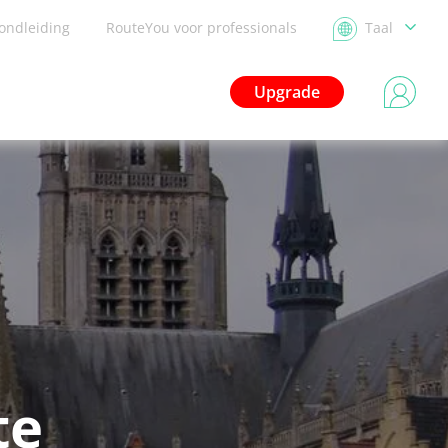
ondleiding
RouteYou voor professionals
Taal
Upgrade
te