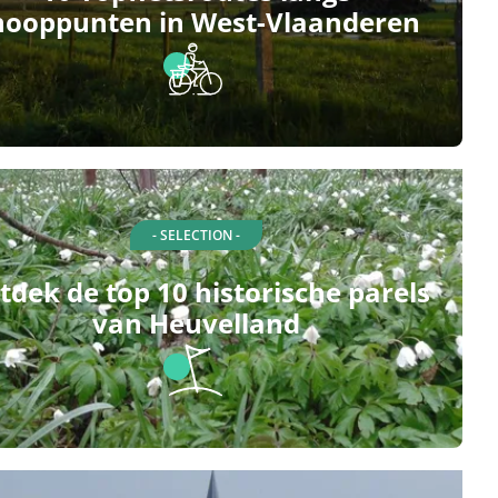
nooppunten in West-Vlaanderen
- SELECTION -
tdek de top 10 historische parels
van Heuvelland