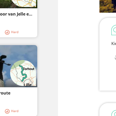
Buitenmensen in de Westhoek - in het spoor van Jelle en zijn tractor
Hard
Ki
route
Hard