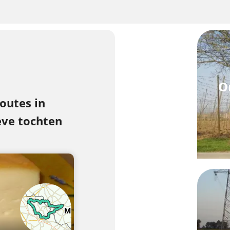
O
outes in
eve tochten