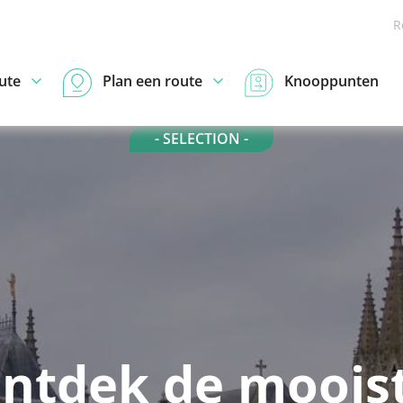
R
ute
Plan een route
Knooppunten
- SELECTION -
ntdek de moois