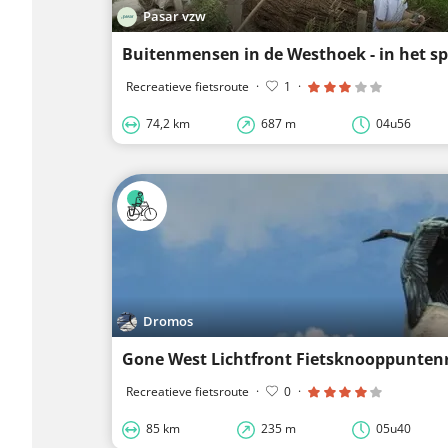
Pasar vzw
Recreatieve fietsroute
·
1
·
74,2 km
687 m
04u56
Dromos
Gone West Lichtfront Fietsknooppunten
Recreatieve fietsroute
·
0
·
85 km
235 m
05u40