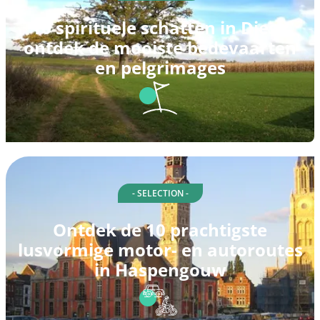
10 spirituele schatten in Diest:
ontdek de mooiste bedevaarten
en pelgrimages
- SELECTION -
Ontdek de 10 prachtigste
lusvormige motor- en autoroutes
in Haspengouw