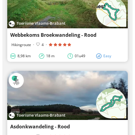
Toerisme Vlaams-Brabant
Webbekoms Broekwandeling - Rood
Hikingroute
·
4
·
8,98 km
18 m
01u49
Easy
Toerisme Vlaams-Brabant
Asdonkwandeling - Rood