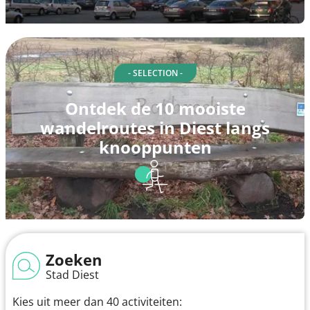
- SELECTION -
Ontdek de 10 mooiste
wandelroutes in Diest langs
knooppunten
Zoeken
Stad Diest
Kies uit meer dan 40 activiteiten: