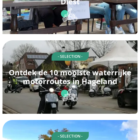
Diest
- SELECTION -
Ontdek de 10 mooiste waterrijke
motorroutes in Hageland
- SELECTION -