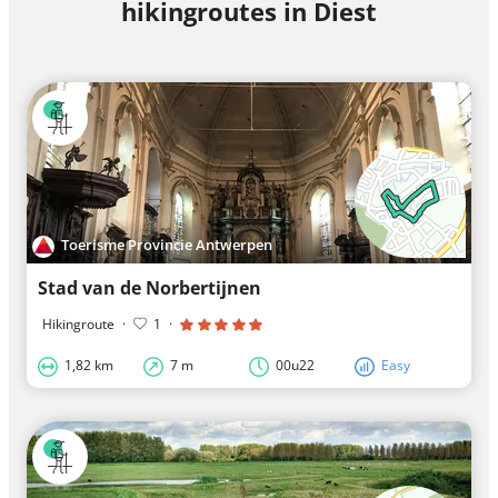
hikingroutes in Diest
Toerisme Provincie Antwerpen
Stad van de Norbertijnen
Hikingroute
·
1
·
1,82 km
7 m
00u22
Easy