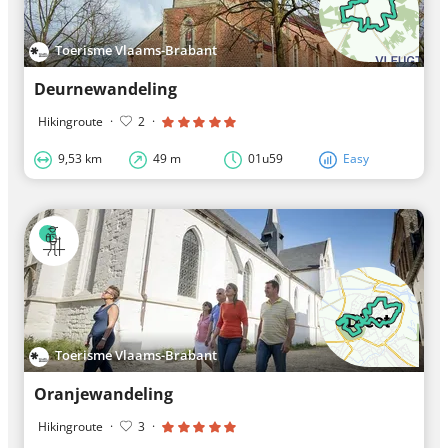
Toerisme Vlaams-Brabant
Deurnewandeling
Hikingroute
·
2
·
9,53 km
49 m
01u59
Easy
Toerisme Vlaams-Brabant
Oranjewandeling
Hikingroute
·
3
·