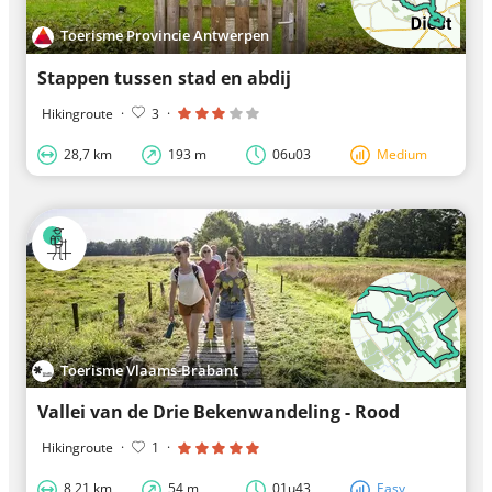
Toerisme Provincie Antwerpen
Stappen tussen stad en abdij
Hikingroute
·
3
·
28,7 km
193 m
06u03
Medium
Toerisme Vlaams-Brabant
Vallei van de Drie Bekenwandeling - Rood
Hikingroute
·
1
·
8,21 km
54 m
01u43
Easy