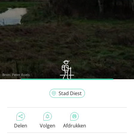
Bron:
Peter Roels
Stad Diest
Delen
Volgen
Afdrukken