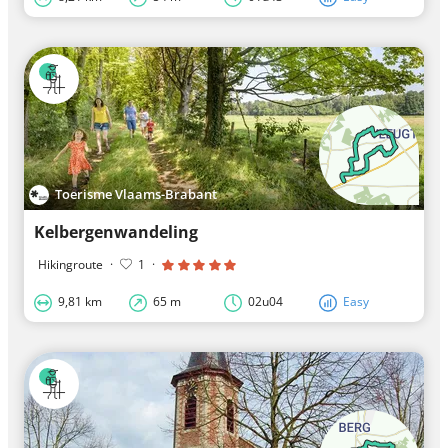
Toerisme Vlaams-Brabant
Kelbergenwandeling
Hikingroute
·
1
·
9,81 km
65 m
02u04
Easy