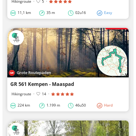
Hikingroute
·
5
·
11,1 km
35 m
02u16
Easy
Grote Routepaden
GR 561 Kempen - Maaspad
Hikingroute
·
14
·
224 km
1.199 m
46u50
Hard