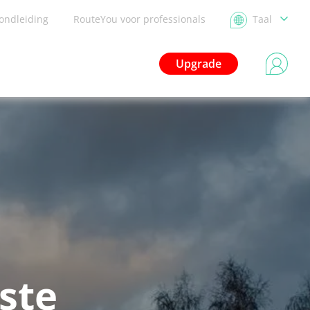
ondleiding
RouteYou voor professionals
Taal
Upgrade
ste