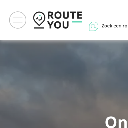
Zoek een ro
On