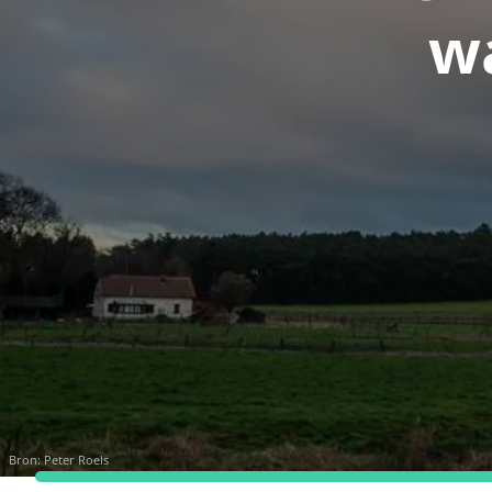
w
Bron:
Peter Roels