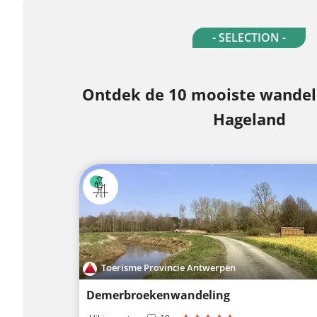
- SELECTION -
Ontdek de 10 mooiste wandelr
Hageland
Toerisme Provincie Antwerpen
Demerbroekenwandeling