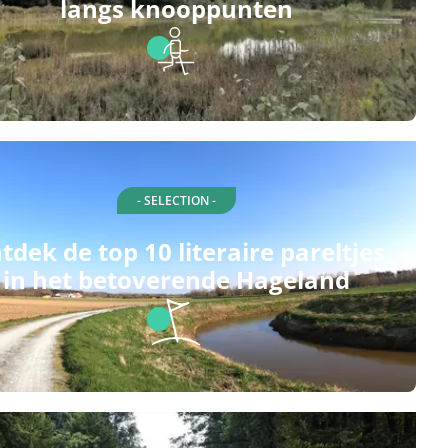
langs knooppunten
- SELECTION -
tdek de top 10 literaire pareltjes
in het betoverende Hageland