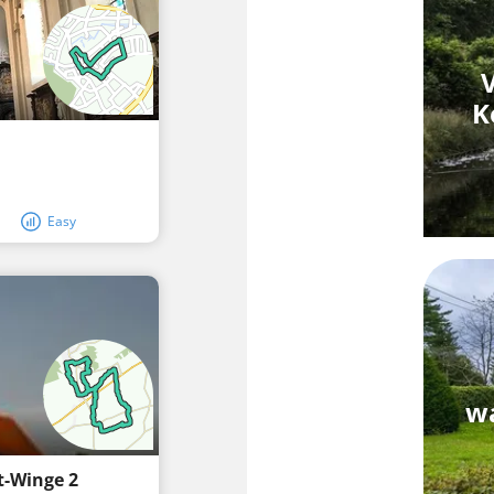
K
Easy
w
t-Winge 2