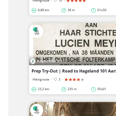
Hikingroute
·
10
·
8,88 km
38 m
01u50
Hagelandse 101
Prep Try-Out | Road to Hageland 101 Aar
Hikingroute
·
3
·
23,2 km
235 m
05u01