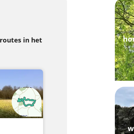
ho
outes in het
w