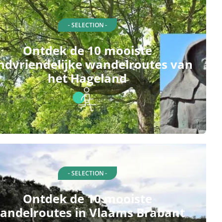
- SELECTION -
Ontdek de 10 mooiste
ndvriendelijke wandelroutes van
het Hageland
- SELECTION -
Ontdek de 10 mooiste
andelroutes in Vlaams Brabant