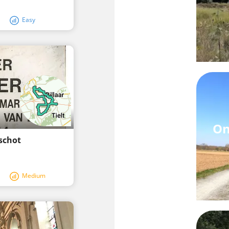
Easy
On
schot
Medium