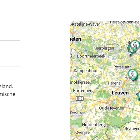
eland.
amische