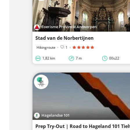
Toerisme Provincie Antwerpen
Stad van de Norbertijnen
Hikingroute
·
1
·
1,82 km
7 m
00u22
Hagelandse 101
Prep Try-Out | Road to Hageland 101 Tiel