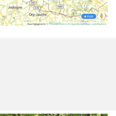
PLUS
Kaartgegevens
© Thunderforest
© OpenStreetMap contributors