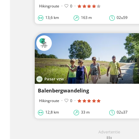
Hikingroute
·
0
·
13,6 km
163 m
02u59
Pasar vzw
Balenbergwandeling
Hikingroute
·
0
·
12,8 km
33 m
02u37
Advertentie