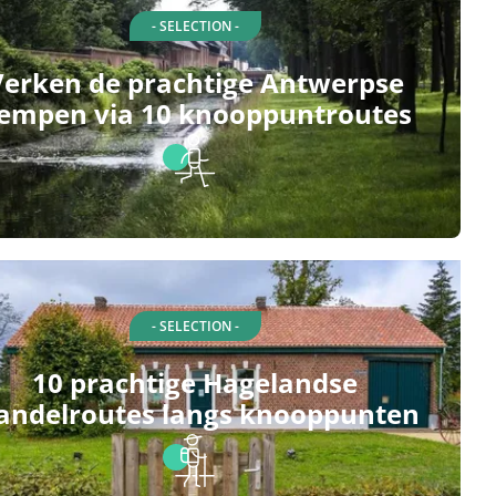
- SELECTION -
Verken de prachtige Antwerpse
empen via 10 knooppuntroutes
- SELECTION -
10 prachtige Hagelandse
andelroutes langs knooppunten