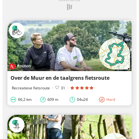
Routen
Over de Muur en de taalgrens fietsroute
Recreatieve fietsroute
·
31
·
66,2 km
609 m
04u24
Hard