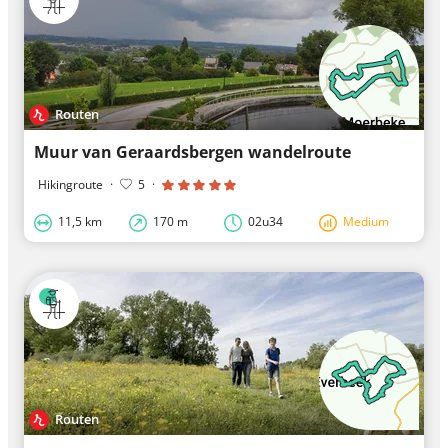
Routen
Muur van Geraardsbergen wandelroute
Hikingroute
·
5
·
11,5 km
170 m
02u34
Medium
Routen