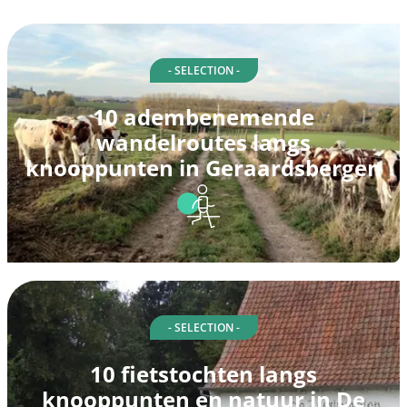
- SELECTION -
10 adembenemende
wandelroutes langs
knooppunten in Geraardsbergen
- SELECTION -
10 fietstochten langs
knooppunten en natuur in De