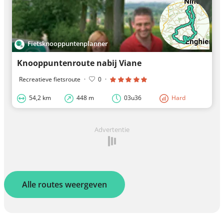
Fietsknooppuntenplanner
Knooppuntenroute nabij Viane
Recreatieve fietsroute
·
0
·
54,2 km
448 m
03u36
Hard
Advertentie
Alle routes weergeven