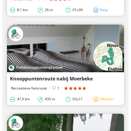
8,1 km
26 m
01u39
Easy
Fietsknooppuntenplanner
Knooppuntenroute nabij Moerbeke
Recreatieve fietsroute
·
1
·
47,9 km
435 m
03u11
Medium