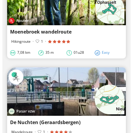
Routen
Moenebroek wandelroute
Hikingroute
·
1
·
7,08 km
35 m
01u28
Easy
Pasar vzw
De Nuchten (Geraardsbergen)
Wandelroute
·
1
·