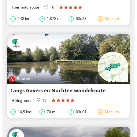
Toermotorroute
·
16
·
148 km
1.878 m
02u28
Medium
Routen
Langs Gavers en Nuchten wandelroute
Hikingroute
·
12
·
14,5 km
70 m
03u01
Medium