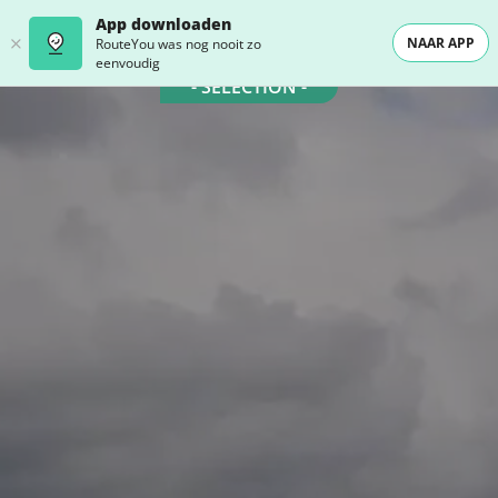
App downloaden
NAAR APP
RouteYou was nog nooit zo
eenvoudig
- SELECTION -