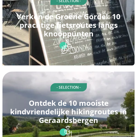
- SELECTION -
Verken de Groene Gordel: 10
prachtige fietsroutes langs
knooppunten
- SELECTION -
Ontdek de 10 mooiste
kindvriendelijke hikingroutes in
Geraardsbergen