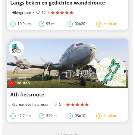
Langs beken en gedichten wandelroute
Hikingroute
·
12
·
10,9 km
95 m
02u20
Medium
Routen
Ath fietsroute
Recreatieve fietsroute
·
5
·
47,7 km
319 m
03u10
Medium
Advertentie