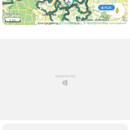
PLUS
5 km
Kaartgegevens
© Thunderforest
© OpenStreetMap contributors
Advertentie