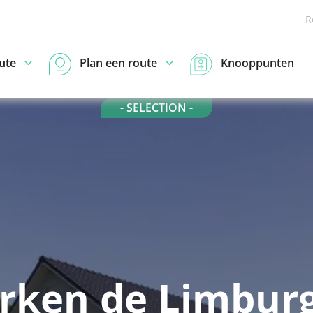
R
ute
Plan een route
Knooppunten
- SELECTION -
rken de Limbur