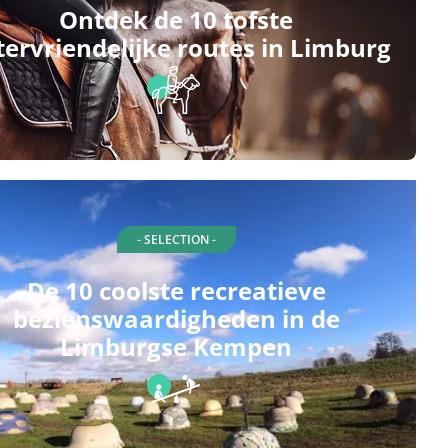
Ontdek de 10 tofste
tervriendelijke routes in Limburg
- SELECTION -
De 10 coolste recreatieve
bezienswaardigheden in de
Limburgse Kempen