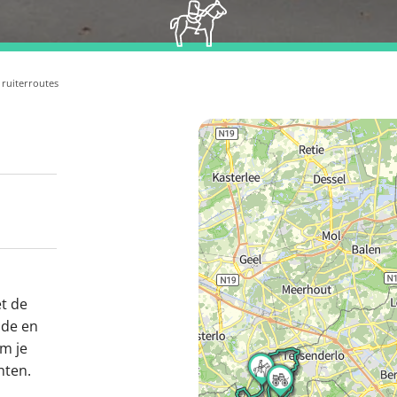
ruiterroutes
t de
ide en
om je
hten.