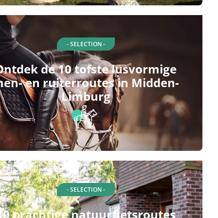
- SELECTION -
Ontdek de 10 tofste lusvormige
en- en ruiterroutes in Midden-
Limburg
- SELECTION -
10 prachtige natuurfietsroutes