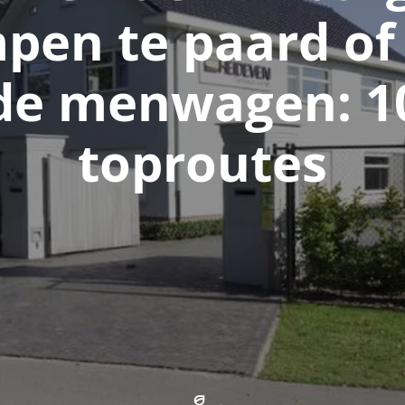
pen te paard of
de menwagen: 1
toproutes