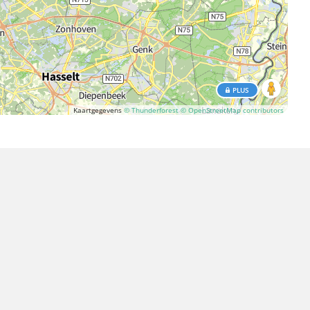
PLUS
Kaartgegevens
© Thunderforest
© OpenStreetMap contributors