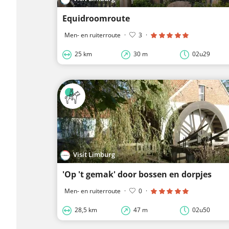
Equidroomroute
Men- en ruiterroute
·
3
·
25 km
30 m
02u29
Visit Limburg
'Op 't gemak' door bossen en dorpjes
Men- en ruiterroute
·
0
·
28,5 km
47 m
02u50