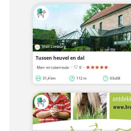
Visit Limburg
Tussen heuvel en dal
Men- en ruiterroute
·
0
·
31,4 km
112 m
03u08