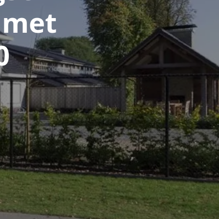
 met
0