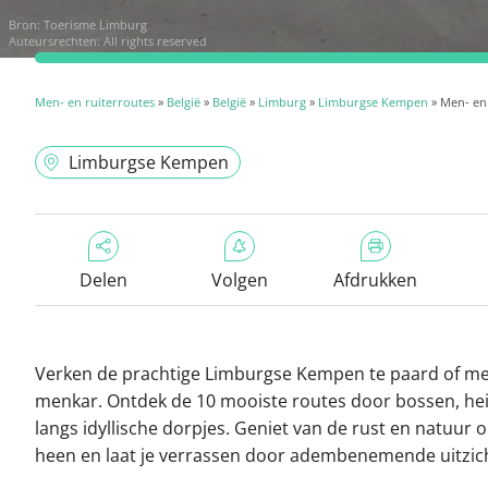
Bron:
Toerisme Limburg
Auteursrechten: All rights reserved
Men- en ruiterroutes
»
België
»
België
»
Limburg
»
Limburgse Kempen
» Men- en 
Limburgse Kempen
Delen
Volgen
Afdrukken
Verken de prachtige Limburgse Kempen te paard of me
menkar. Ontdek de 10 mooiste routes door bossen, he
langs idyllische dorpjes. Geniet van de rust en natuur 
heen en laat je verrassen door adembenemende uitzic