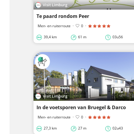
Visit Limburg
Te paard rondom Peer
Men- en ruiterroute
·
0
·
39,4 km
61 m
03u56
Visit Limburg
In de voetsporen van Bruegel & Darco
Men- en ruiterroute
·
0
·
27,3 km
27 m
02u43