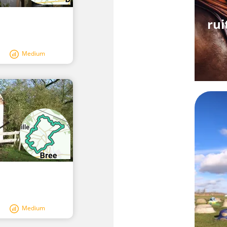
rui
Medium
Medium