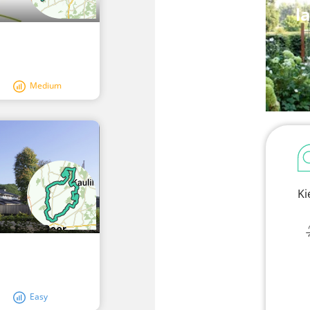
l
Medium
Ki
Easy