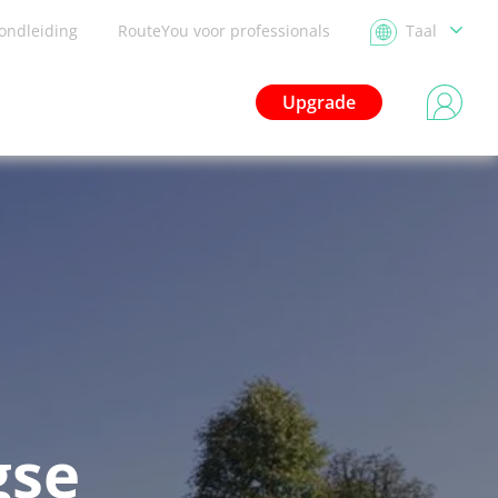
ondleiding
RouteYou voor professionals
Taal
Upgrade
gse