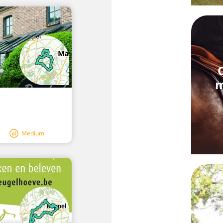
m
Medium