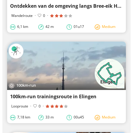
Ontdekken van de omgeving langs Bree-eik Hoeve
Wandelroute
·
0
·
6,1 km
42 m
01u17
Medium
100km-run
100km-run trainingsroute in Elingen
Looproute
·
0
·
7,18 km
33 m
00u45
Medium