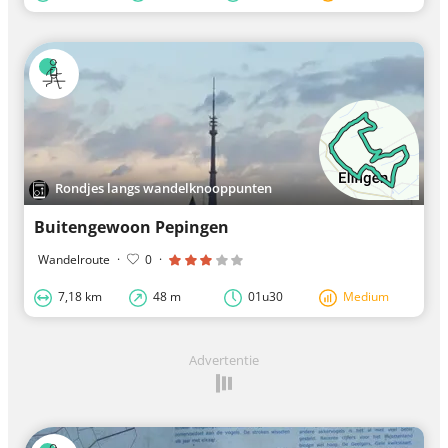
Rondjes langs wandelknooppunten
Buitengewoon Pepingen
Wandelroute
·
0
·
7,18 km
48 m
01u30
Medium
Advertentie