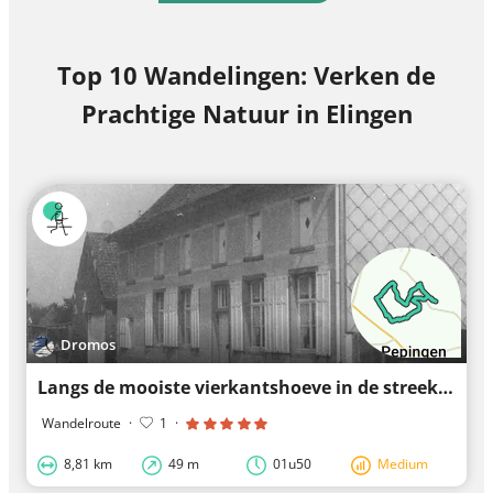
Top 10 Wandelingen: Verken de
Prachtige Natuur in Elingen
Dromos
Langs de mooiste vierkantshoeve in de streek: Hof te Bree-eik
Wandelroute
·
1
·
8,81 km
49 m
01u50
Medium