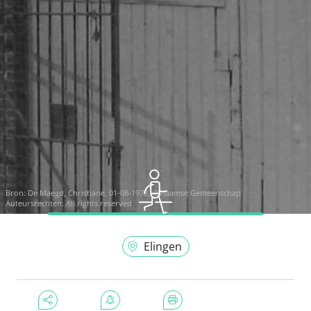
Bron:
De Maegd, Christiane, 01-08-1973, ©Vlaamse Gemeenschap
Auteursrechten: All rights reserved
Elingen