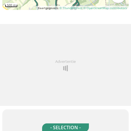
500 m
Kaartgegevens
© Thunderforest
© OpenStreetMap contributors
Advertentie
- SELECTION -