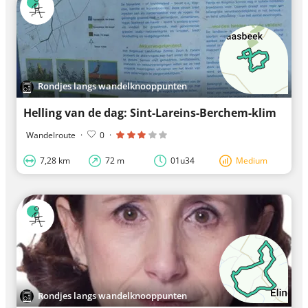
Rondjes langs wandelknooppunten
Helling van de dag: Sint-Lareins-Berchem-klim
Wandelroute
·
0
·
7,28 km
72 m
01u34
Medium
Rondjes langs wandelknooppunten