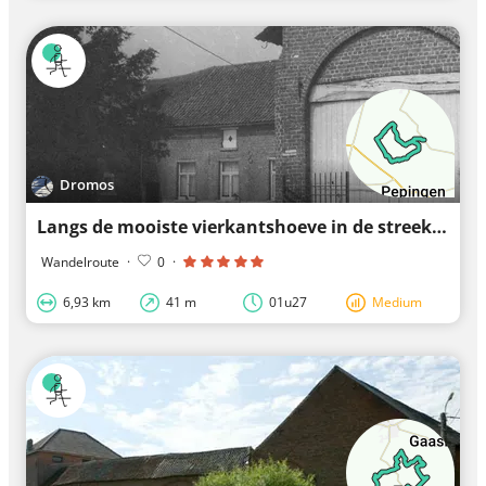
Dromos
Langs de mooiste vierkantshoeve in de streek: Hof te Bree-eik
Wandelroute
·
0
·
6,93 km
41 m
01u27
Medium