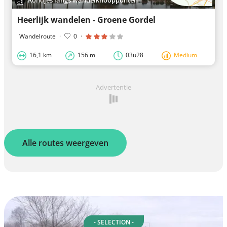
Rondjes langs wandelknooppunten
Heerlijk wandelen - Groene Gordel
Wandelroute
·
0
·
16,1 km
156 m
03u28
Medium
Advertentie
Alle routes weergeven
- SELECTION -