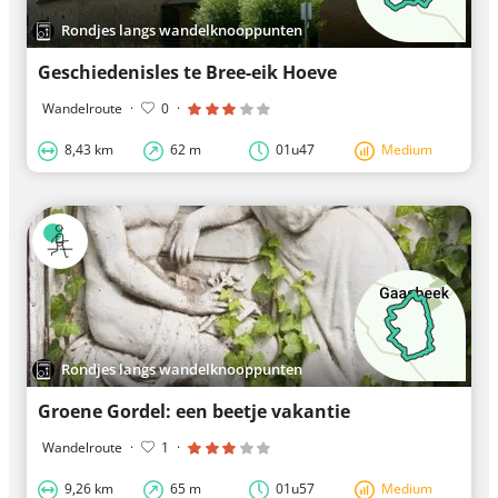
Rondjes langs wandelknooppunten
Geschiedenisles te Bree-eik Hoeve
Wandelroute
·
0
·
8,43 km
62 m
01u47
Medium
Rondjes langs wandelknooppunten
Groene Gordel: een beetje vakantie
Wandelroute
·
1
·
9,26 km
65 m
01u57
Medium