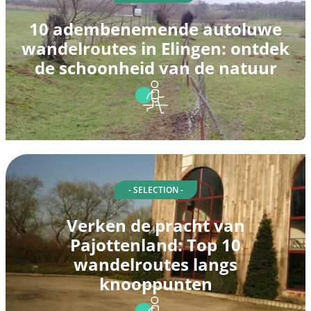
10 adembenemende autoluwe
wandelroutes in Elingen: ontdek
de schoonheid van de natuur
- SELECTION -
Verken de pracht van
Pajottenland: Top 10
wandelroutes langs
knooppunten