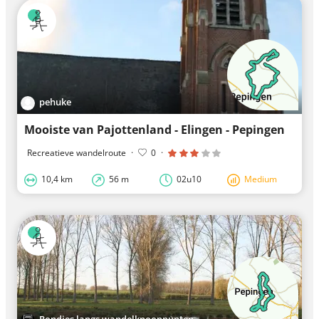
pehuke
Mooiste van Pajottenland - Elingen - Pepingen
Recreatieve wandelroute
·
0
·
10,4 km
56 m
02u10
Medium