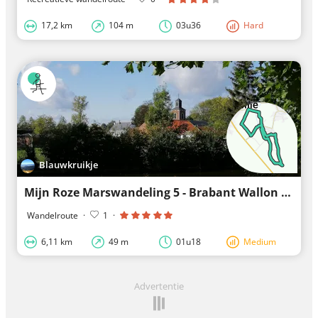
17,2 km
104 m
03u36
Hard
Blauwkruikje
Mijn Roze Marswandeling 5 - Brabant Wallon - Beauvechain (Nodebais)
Wandelroute
·
1
·
6,11 km
49 m
01u18
Medium
Advertentie