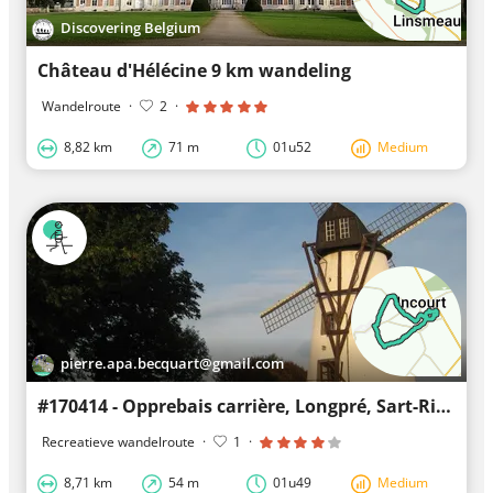
Discovering Belgium
Château d'Hélécine 9 km wandeling
Wandelroute
·
2
·
8,82 km
71 m
01u52
Medium
pierre.apa.becquart@gmail.com
#170414 - Opprebais carrière, Longpré, Sart-Risbart***
Recreatieve wandelroute
·
1
·
8,71 km
54 m
01u49
Medium