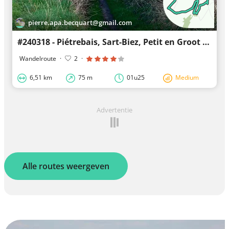
pierre.apa.becquart@gmail.com
#240318 - Piétrebais, Sart-Biez, Petit en Groot Haquedau***
Wandelroute
·
2
·
6,51 km
75 m
01u25
Medium
Advertentie
Alle routes weergeven