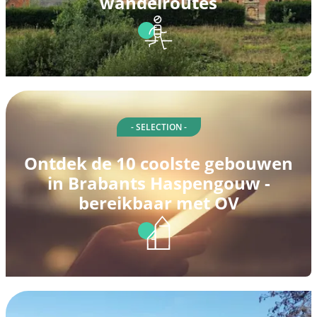
wandelroutes
- SELECTION -
Ontdek de 10 coolste gebouwen
in Brabants Haspengouw -
bereikbaar met OV