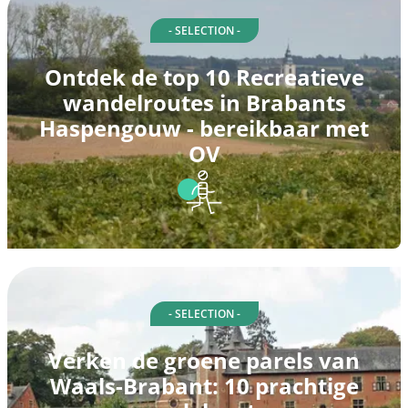
- SELECTION -
Ontdek de top 10 Recreatieve
wandelroutes in Brabants
Haspengouw - bereikbaar met
OV
- SELECTION -
Verken de groene parels van
Waals-Brabant: 10 prachtige