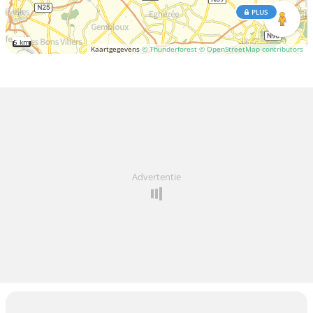
PLUS
5 km
Kaartgegevens
© Thunderforest
© OpenStreetMap contributors
Advertentie