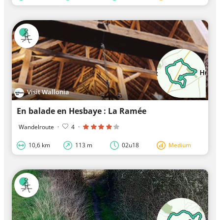
Visit Wallonia
En balade en Hesbaye : La Ramée
Wandelroute
·
4
·
10,6 km
113 m
02u18
Medium