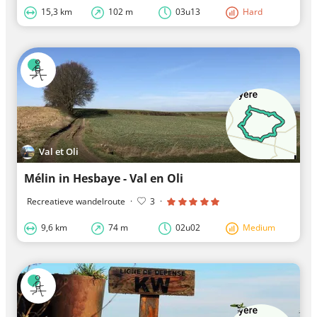
15,3 km
102 m
03u13
Hard
Val et Oli
Mélin in Hesbaye - Val en Oli
Recreatieve wandelroute
·
3
·
9,6 km
74 m
02u02
Medium