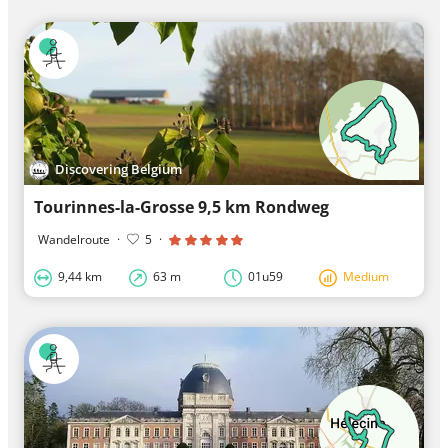
Discovering Belgium
Tourinnes-la-Grosse 9,5 km Rondweg
Wandelroute
·
5
·
9,44 km
63 m
01u59
Medium