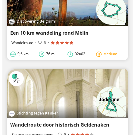
Discovering Belgium
Een 10 km wandeling rond Mélin
Wandelroute
·
6
·
9,6 km
76 m
02u02
Medium
Stichting tegen Kanker
Wandelroute door historisch Geldenaken
Recreatieve wandelroute
·
0
·