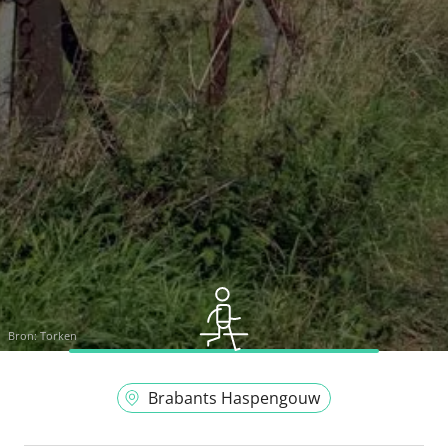
Bron:
Torken
Brabants Haspengouw