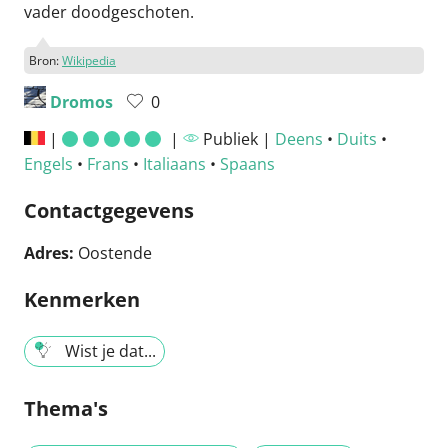
vader doodgeschoten.
Bron:
Wikipedia
Dromos
0
|
|
Publiek |
Deens
•
Duits
•
Engels
•
Frans
•
Italiaans
•
Spaans
Contactgegevens
Adres:
Oostende
Kenmerken
Wist je dat...
Thema's