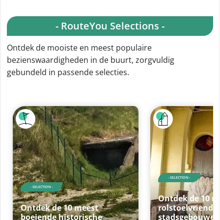
- RouteYou Selections -
Ontdek de mooiste en meest populaire
bezienswaardigheden in de buurt, zorgvuldig
gebundeld in passende selecties.
- SELECTION -
- SELECTION -
Ontdek de 10 m
Ontdek de 10 meest
rolstoelvriendel
boeiende historische
stadsgebouwen