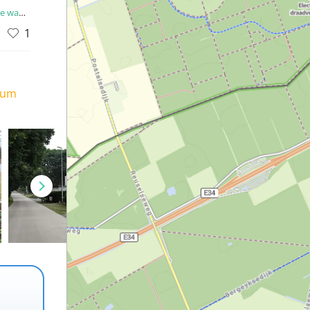
tochten
1
ium