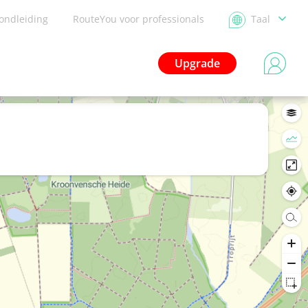
ondleiding
RouteYou voor professionals
Taal
Upgrade