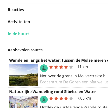
Er zijn nog geen
problemen op deze
Reacties
route gerapporteerd.
Activiteiten
In de buurt
Iets opgevallen op deze route?
Probleem toevoegen
Aanbevolen routes
|
11 km
Net over de grens in Mol vertrekte bij
Ecocentrum De Goren een blauwe lus 
meteen het hart van de Kempense
Natuurlijke Wandeling rond Sibelco en Water
waterwereld in trekt. De route belooft
|
7,08 km
vennen, heide, kanaal, landduinen en
moerasbossen. Je bevindt je hier in h
Ontdek de rustgevende Wandelroute