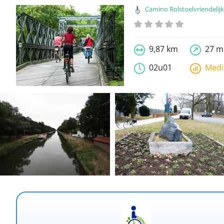
Camino Rolstoelvriendelijke wandel
9,87 km
27 m
02u01
Med