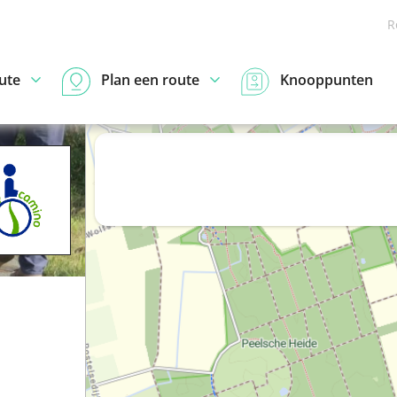
R
ute
Plan een route
Knooppunten