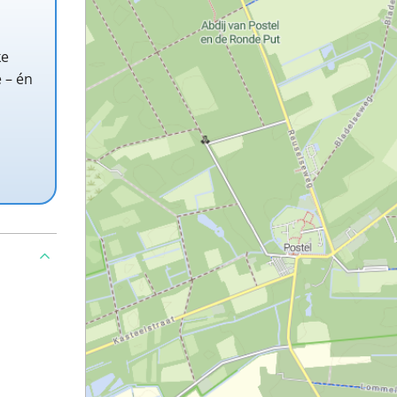
ke
 – én