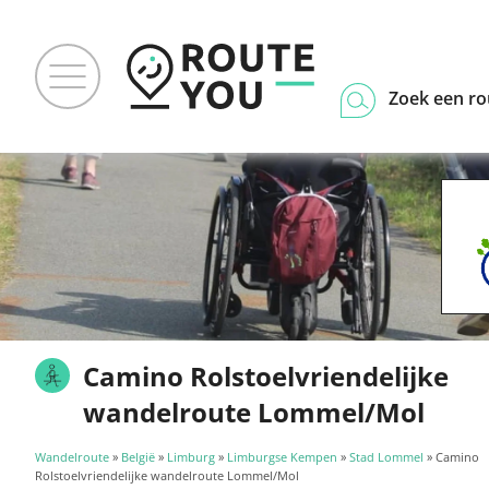
Zoek een ro
Camino Rolstoelvriendelijke
wandelroute Lommel/Mol
Wandelroute
»
België
»
Limburg
»
Limburgse Kempen
»
Stad Lommel
» Camino
Rolstoelvriendelijke wandelroute Lommel/Mol