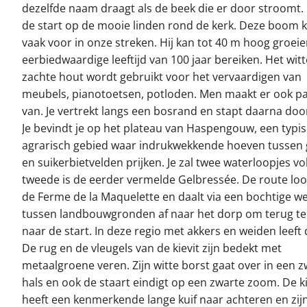
dezelfde naam draagt als de beek die er door stroomt. L
de start op de mooie linden rond de kerk. Deze boom 
vaak voor in onze streken. Hij kan tot 40 m hoog groei
eerbiedwaardige leeftijd van 100 jaar bereiken. Het wit
zachte hout wordt gebruikt voor het vervaardigen van
meubels, pianotoetsen, potloden. Men maakt er ook p
van. Je vertrekt langs een bosrand en stapt daarna doo
Je bevindt je op het plateau van Haspengouw, een typi
agrarisch gebied waar indrukwekkende hoeven tussen 
en suikerbietvelden prijken. Je zal twee waterloopjes vo
tweede is de eerder vermelde Gelbressée. De route loo
de Ferme de la Maquelette en daalt via een bochtige w
tussen landbouwgronden af naar het dorp om terug te
naar de start. In deze regio met akkers en weiden leeft d
De rug en de vleugels van de kievit zijn bedekt met
metaalgroene veren. Zijn witte borst gaat over in een 
hals en ook de staart eindigt op een zwarte zoom. De ki
heeft een kenmerkende lange kuif naar achteren en zi