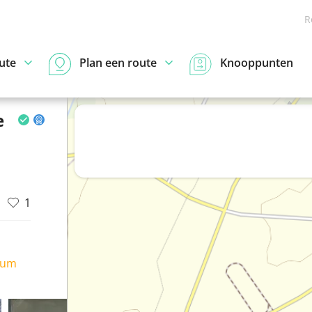
R
ute
Plan een route
Knooppunten
e
1
ium