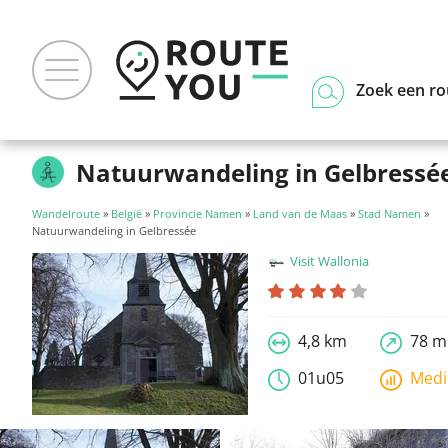
Zoek een ro
Natuurwandeling in Gelbressé
Wandelroute
»
België
»
Provincie Namen
»
Land van de Maas
»
Stad Namen
»
Natuurwandeling in Gelbressée
Visit Wallonia
4,8 km
78 m
01u05
Med