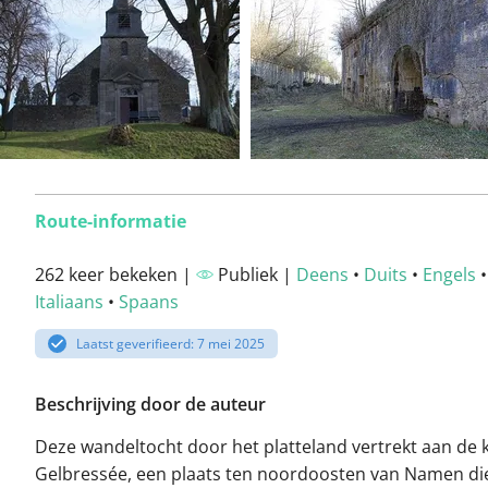
Route-informatie
262 keer bekeken |
Publiek |
Deens
•
Duits
•
Engels
Italiaans
•
Spaans
Laatst geverifieerd: 7 mei 2025
Beschrijving door de auteur
Deze wandeltocht door het platteland vertrekt aan de 
Gelbressée, een plaats ten noordoosten van Namen di