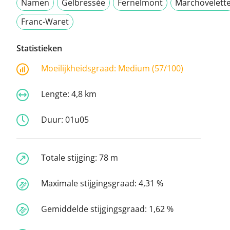
Namen
Gelbressée
Fernelmont
Marchovelett
Franc-Waret
Statistieken
Moeilijkheidsgraad:
Medium (57/100)
Lengte:
4,8 km
Duur:
01u05
Totale stijging:
78 m
Maximale stijgingsgraad:
4,31 %
Gemiddelde stijgingsgraad:
1,62 %