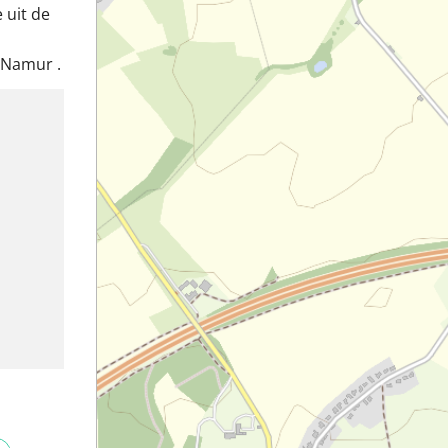
 uit de
 Namur .