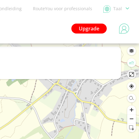
ondleiding
RouteYou voor professionals
Taal
Upgrade