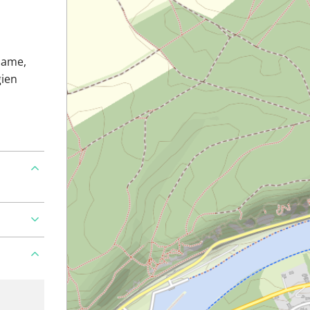
Dame,
gien