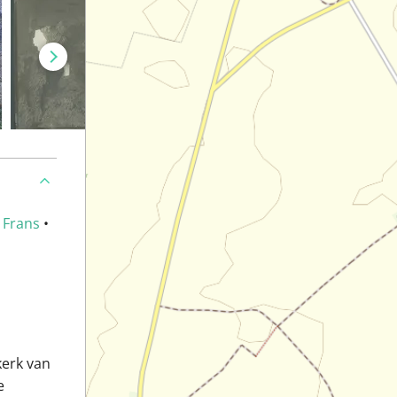
•
Frans
•
kerk van
e