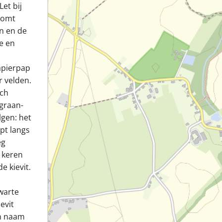
et bij
komt
en en de
te en
apierpap
r velden.
sch
graan-
lgen: het
pt langs
eg
 keren
e kievit.
zwarte
evit
jn naam