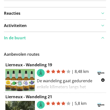
Reacties
Activiteiten
In de buurt
Aanbevolen routes
Lierneux - Wandeling 19
|
8,48 km
De wandeling gaat gedurende
enkele kilimeters langs het
natuurreservaat "Les Prés de la
Lierneux - Wandeling 21
Lienne". Interessante flora,
|
5,8 km
aanwezigheid van fjordpaarden en