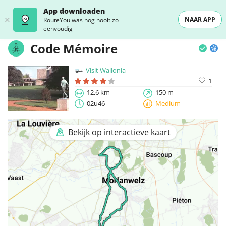
App downloaden
NAAR APP
RouteYou was nog nooit zo
eenvoudig
Code Mémoire
Visit Wallonia
1
12,6 km
150 m
02u46
Medium
Bekijk op interactieve kaart