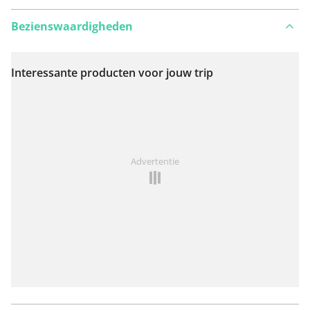
Bezienswaardigheden
Interessante producten voor jouw trip
Bekijk op kaart
Iets opgevallen op deze route?
Probleem toevoegen
Advertentie