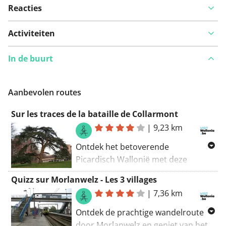
Reacties
Activiteiten
In de buurt
Aanbevolen routes
Sur les traces de la bataille de Collarmont
|
9,23 km
Ontdek het betoverende
Picardisch Wallonië met deze
wandelroute door WAPI! Verken de
Quizz sur Morlanwelz - Les 3 villages
prachtige omgeving rond
|
7,36 km
Morlanwelz en bewonder de
bezienswaardigheden zoals
Ontdek de prachtige wandelroute
Morlanwelz, La Jonquière en Mont-
door Morlanwelz en geniet van het