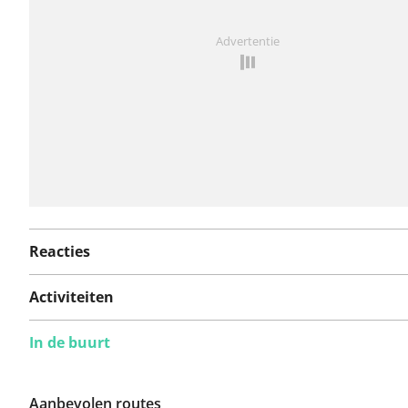
Iets opgevallen op deze route?
Probleem toevoegen
Advertentie
Reacties
Activiteiten
In de buurt
Aanbevolen routes