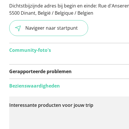
Dichtstbijzijnde adres bij begin en einde:
Rue d'Anser
5500 Dinant, België / Belgique / Belgien
Navigeer naar startpunt
Community-foto's
Gerapporteerde problemen
Bezienswaardigheden
Er zijn nog geen
problemen op deze
Interessante producten voor jouw trip
route gerapporteerd.