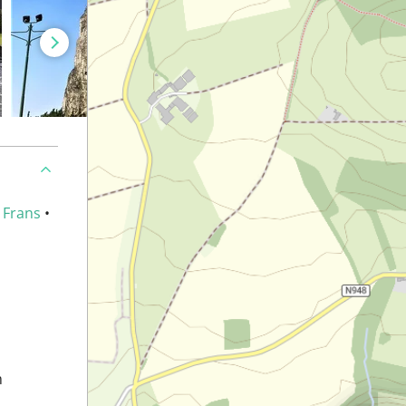
•
Frans
•
m