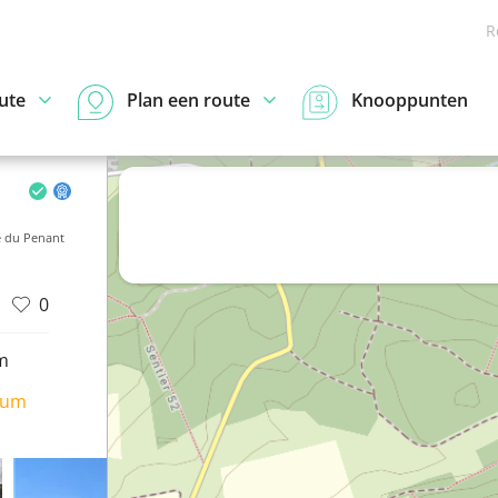
R
ute
Plan een route
Knooppunten
 du Penant
0
m
ium