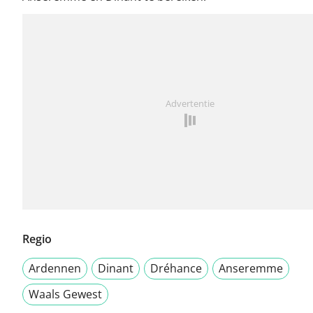
Advertentie
Regio
Ardennen
Dinant
Dréhance
Anseremme
Waals Gewest