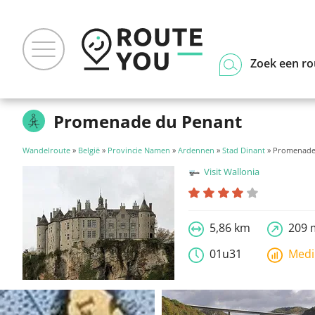
Zoek een ro
Promenade du Penant
Wandelroute
»
België
»
Provincie Namen
»
Ardennen
»
Stad Dinant
» Promenade
Visit Wallonia
5,86 km
209 
01u31
Med