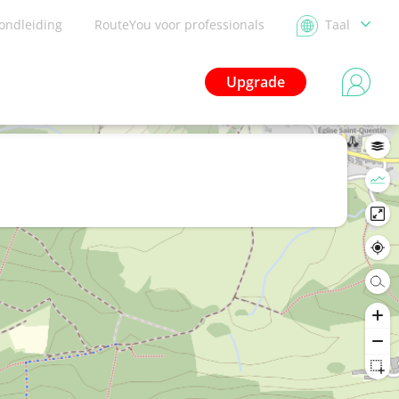
ondleiding
RouteYou voor professionals
Taal
Upgrade