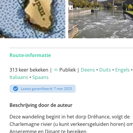
Route-informatie
313 keer bekeken |
Publiek |
Deens
•
Duits
•
Engels
Italiaans
•
Spaans
Laatst geverifieerd: 7 mei 2025
Beschrijving door de auteur
Deze wandeling begint in het dorp Dréhance, volgt de
Charlemagne rivier (u kunt verkeersgeluiden horen) o
Anseremme en Dinant te bereiken.