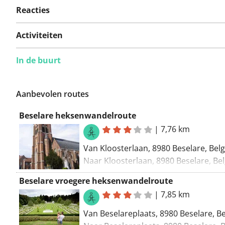
Reacties
Activiteiten
In de buurt
Aanbevolen routes
Beselare heksenwandelroute
|
7,76 km
Van Kloosterlaan, 8980 Beselare, Belg
Naar Kloosterlaan, 8980 Beselare, Bel
Routering Wandel - mooiste
Beselare vroegere heksenwandelroute
|
7,85 km
Van Beselareplaats, 8980 Beselare, Be