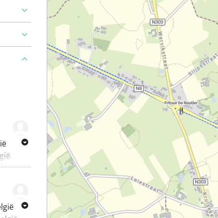
ië
gië
lgië