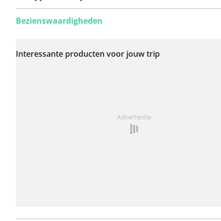
Bezienswaardigheden
Er zijn nog geen
problemen op deze
Interessante producten voor jouw trip
route gerapporteerd.
Iets opgevallen op deze route?
Probleem toevoegen
Advertentie