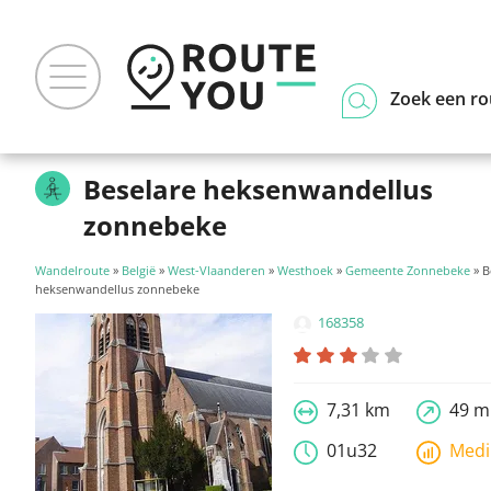
Zoek een ro
Beselare heksenwandellus
zonnebeke
Wandelroute
»
België
»
West-Vlaanderen
»
Westhoek
»
Gemeente Zonnebeke
» B
heksenwandellus zonnebeke
168358
7,31 km
49 m
01u32
Med