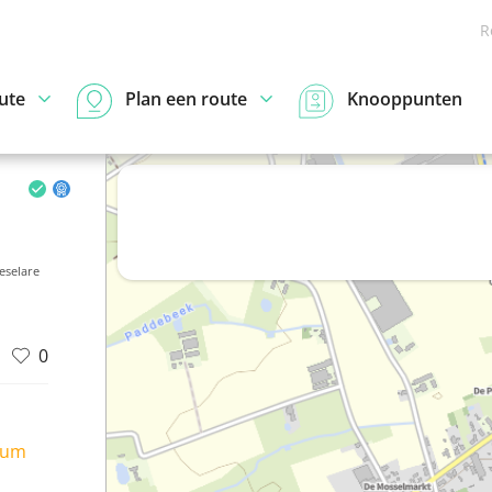
R
ute
Plan een route
Knooppunten
eselare
0
ium