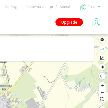
ondleiding
RouteYou voor professionals
Taal
Upgrade