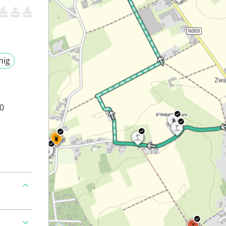
mig
80