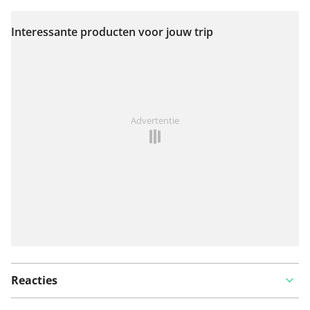
Interessante producten voor jouw trip
Bekijk op kaart
Iets opgevallen op deze route?
Probleem toevoegen
Advertentie
Reacties