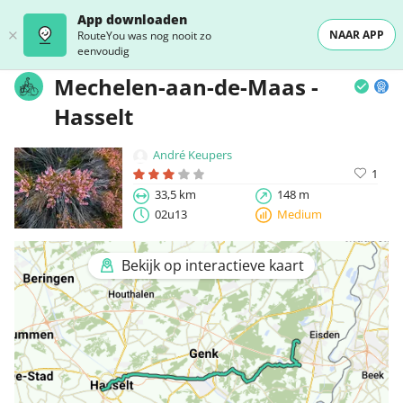
App downloaden
NAAR APP
RouteYou was nog nooit zo
eenvoudig
Mechelen-aan-de-Maas -
Hasselt
André Keupers
1
33,5 km
148 m
02u13
Medium
Bekijk op interactieve kaart