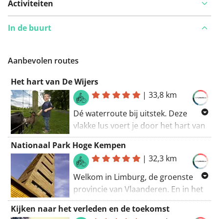
Activiteiten
In de buurt
Aanbevolen routes
Het hart van De Wijers
|
33,8 km
Dé waterroute bij uitstek. Deze
vlakke lus voert je door het hart van
De Wijers met zijn 1001 vijvers en
Nationaal Park Hoge Kempen
historische domeinen. Je start in
|
32,3 km
Domein Kiewit, vervolgens fiets je
langs Abdijsite Herkenrode én
Welkom in Limburg, de groenste
Domein Bokrijk. Daar doorkruis je
provincie van Vlaanderen. En in het
een vijver, met het water aan
Nationaal Park Hoge Kempen, het
Kijken naar het verleden en de toekomst
weerszijden op ooghoogte. Beklim
enige Nationale Park van