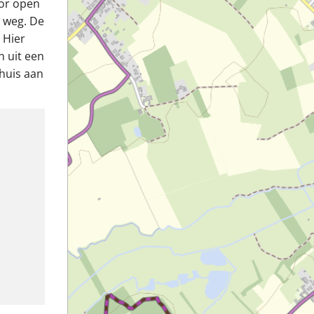
oor open
e weg. De
 Hier
n uit een
huis aan