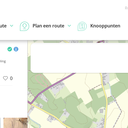
R
ute
Plan een route
Knooppunten
ling
0