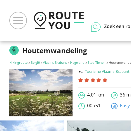
Zoek een ro
Houtemwandeling
Hikingroute
»
België
»
Vlaams Brabant
»
Hageland
»
Stad Tienen
» Houtemwande
Toerisme Vlaams-Brabant
4,01 km
36 m
00u51
Easy