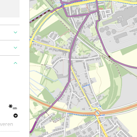
overen
an de