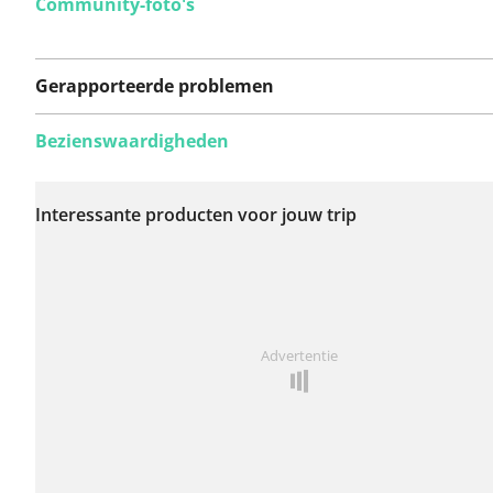
Community-foto's
Gerapporteerde problemen
Bezienswaardigheden
Er zijn nog geen
problemen op deze
Interessante producten voor jouw trip
route gerapporteerd.
Iets opgevallen op deze route?
Probleem toevoegen
Advertentie