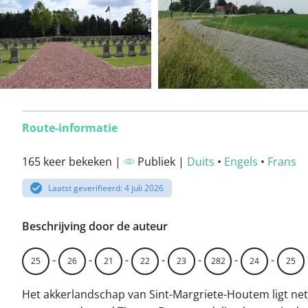
Route-informatie
165 keer bekeken |
Publiek |
Duits
•
Engels
•
Frans
Laatst geverifieerd: 4 juli 2026
Beschrijving door de auteur
-
-
-
-
-
-
-
25
26
21
22
23
282
24
25
Het akkerlandschap van Sint-Margriete-Houtem ligt net