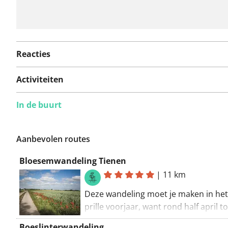
Reacties
Activiteiten
In de buurt
Aanbevolen routes
Bloesemwandeling Tienen
|
11 km
Deze wandeling moet je maken in het
prille voorjaar, want rond half april t
de geurige witte en roze bloesems a
Boeslinterwandeling