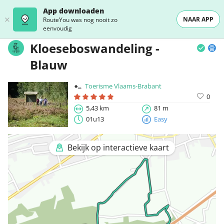
App downloaden
NAAR APP
RouteYou was nog nooit zo
eenvoudig
Kloeseboswandeling -
Blauw
Toerisme Vlaams-Brabant
0
5,43 km
81 m
01u13
Easy
Bekijk op interactieve kaart