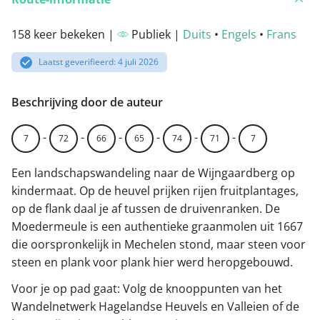
158 keer bekeken |
Publiek |
Duits
•
Engels
•
Frans
Laatst geverifieerd: 4 juli 2026
Beschrijving door de auteur
-
-
-
-
-
-
7
72
66
65
74
71
7
Een landschapswandeling naar de Wijngaardberg op
kindermaat. Op de heuvel prijken rijen fruitplantages,
op de flank daal je af tussen de druivenranken. De
Moedermeule is een authentieke graanmolen uit 1667
die oorspronkelijk in Mechelen stond, maar steen voor
steen en plank voor plank hier werd heropgebouwd.
Voor je op pad gaat: Volg de knooppunten van het
Wandelnetwerk Hagelandse Heuvels en Valleien of de