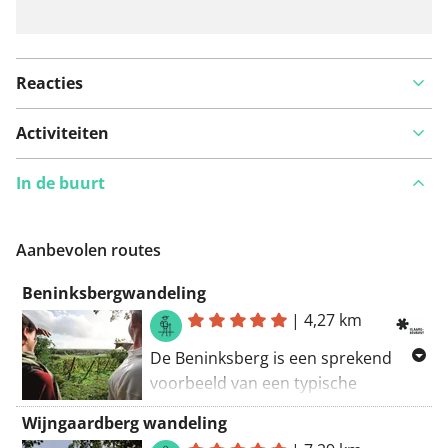
Reacties
Activiteiten
In de buurt
Aanbevolen routes
Beninksbergwandeling
|
4,27 km
De Beninksberg is een sprekend
voorbeeld van een typische
Diestiaanheuvel. Het landschap is
Wijngaardberg wandeling
afwisselend, nu eens loofbos, dan