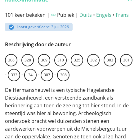
101 keer bekeken |
Publiek |
Duits
•
Engels
•
Frans
Laatst geverifieerd: 3 juli 2026
Beschrijving door de auteur
-
-
-
-
-
-
-
308
328
309
310
325
302
303
301
-
-
-
-
333
34
307
308
De Hermansheuvel is een typische Hagelandse
Diestiaanheuvel, een versteende zandbank als
herinnering aan toen de zee nog tot hier stond. In de
steentijd was hier al bewoning. Archeologisch
onderzoek bracht wel duizenden stenen een
aardewerken voorwerpen uit de Michelsbergcultuur
aan de oppervlakte. Genoten ze toen ook al zo hard