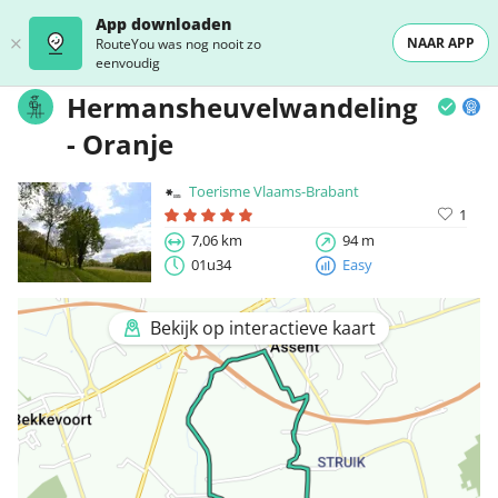
App downloaden
NAAR APP
RouteYou was nog nooit zo
eenvoudig
Hermansheuvelwandeling
- Oranje
Toerisme Vlaams-Brabant
1
7,06 km
94 m
01u34
Easy
Bekijk op interactieve kaart