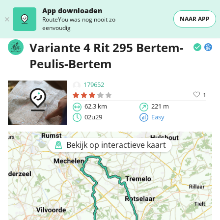
App downloaden
NAAR APP
RouteYou was nog nooit zo
eenvoudig
Variante 4 Rit 295 Bertem-
Peulis-Bertem
179652
1
62,3 km
221 m
02u29
Easy
Bekijk op interactieve kaart