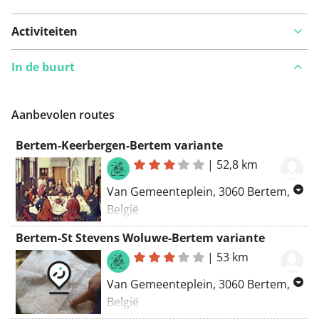
Activiteiten
In de buurt
Aanbevolen routes
Bertem-Keerbergen-Bertem variante
|
52,8 km
Van Gemeenteplein, 3060 Bertem,
België
Naar Kerkstraat 3, 3060 Bertem,
Bertem-St Stevens Woluwe-Bertem variante
België
|
53 km
Routering Racefiets - kortste,
Van Gemeenteplein, 3060 Bertem,
Kortste - OSM
België