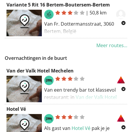
Naar Kerkstraat 3, 3060 Bertem,
Variante 5 Rit 16 Bertem-Boutersem-Bertem
België
|
50,8 km
Routering Racefiets - mooiste,
Van Fr. Dottermansstraat, 3060
Manueel, Kortste - OSM
Bertem, België
Naar Kerkstraat 3, 3060 Bertem,
Meer routes...
België
Routering Kortste - OSM
Overnachtingen in de buurt
Van der Valk Hotel Mechelen
Van een trendy bar tot klassevol
restaurant: in
Van der Valk Hotel
Mechelen
kom je werkelijk niets
Hotel Vé
tekort. Dit vlot bereikbare hotel
biedt bovendien vijf aangepaste
kamers aan.
Als gast van
Hotel Vé
pak je je