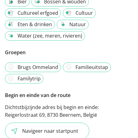
Bier
Bossen & wouden
Cultureel erfgoed
Cultuur
Eten & drinken
Natuur
Water (zee, meren, rivieren)
Groepen
Brugs Ommeland
Familieuitstap
Familytrip
Begin en einde van de route
Dichtstbijzijnde adres bij begin en einde:
Reigerlostraat 69, 8730 Beernem, België
Navigeer naar startpunt