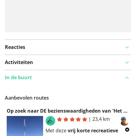
Reacties
Activiteiten
In de buurt
Aanbevolen routes
Op zoek naar DE bezienswaardigheden van 'Het Aanwijs' tot 'De Radio' in Bulskampveld
|
23,4 km
Met deze
vrij korte recreatieve