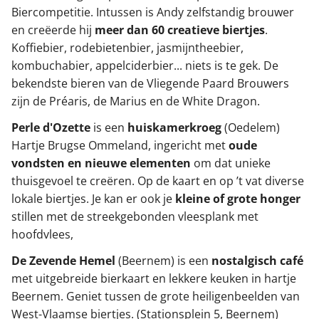
Biercompetitie. Intussen is Andy zelfstandig brouwer
en creëerde hij
meer dan 60 creatieve biertjes
.
Koffiebier, rodebietenbier, jasmijntheebier,
kombuchabier, appelciderbier... niets is te gek. De
bekendste bieren van de Vliegende Paard Brouwers
zijn de Préaris, de Marius en de White Dragon.
Perle d'Ozette
is een
huiskamerkroeg
(Oedelem)
Hartje Brugse Ommeland, ingericht met
oude
vondsten en nieuwe elementen
om dat unieke
thuisgevoel te creëren. Op de kaart en op ’t vat diverse
lokale biertjes. Je kan er ook je
kleine of grote honger
stillen met de streekgebonden vleesplank met
hoofdvlees,
De Zevende Hemel
(Beernem) is een
nostalgisch café
met uitgebreide bierkaart en lekkere keuken in hartje
Beernem. Geniet tussen de grote heiligenbeelden van
West-Vlaamse biertjes. (Stationsplein 5, Beernem)