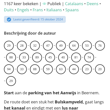
1167 keer bekeken |
Publiek |
Catalaans
•
Deens
•
Duits
•
Engels
•
Frans
•
Italiaans
•
Spaans
Laatst geverifieerd: 15 oktober 2024
Beschrijving door de auteur
-
-
-
-
-
-
-
29
28
32
47
49
64
53
76
-
-
-
-
-
-
-
-
88
33
89
45
40
81
74
-
-
-
-
-
-
-
94
33
88
59
63
44
23
20
-
29
Start
aan de
parking van het Aanwijs
in Beernem.
De route doet een stuk het
Bulskampveld,
gaat langs
het kanaal
en eindigt met een
lus naar