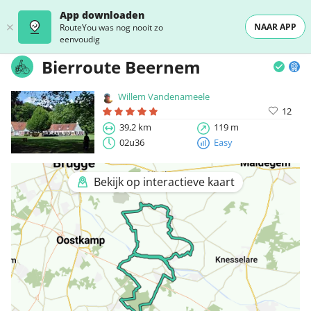
App downloaden
NAAR APP
RouteYou was nog nooit zo
eenvoudig
Bierroute Beernem
Willem Vandenameele
12
39,2 km
119 m
02u36
Easy
Bekijk op interactieve kaart