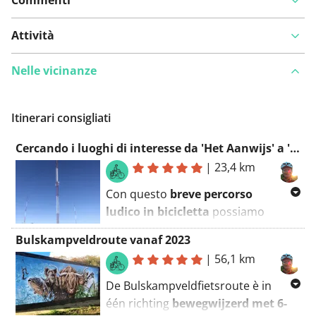
Commenti
Attività
Nelle vicinanze
Itinerari consigliati
Cercando i luoghi di interesse da 'Het Aanwijs' a 'De Radio' a Bulskampveld
|
23,4 km
Con questo
breve percorso
ludico in bicicletta
possiamo
facilmente riempire
mezzo giorno
.
Bulskampveldroute vanaf 2023
Dopo tutto, passiamo per vari
|
56,1 km
luoghi che
meritano una sosta
e
dove possiamo apprendere molte
De Bulskampveldfietsroute è in
cose sulla
storia
. È una sorta di
één richting
bewegwijzerd met 6-