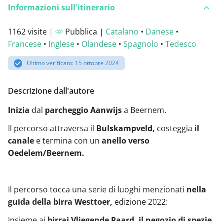
Informazioni sull'itinerario
1162 visite |
Pubblica |
Catalano
•
Danese
•
Francese
•
Inglese
•
Olandese
•
Spagnolo
•
Tedesco
Ultimo verificato: 15 ottobre 2024
Descrizione dall'autore
Inizia
dal
parcheggio Aanwijs
a Beernem.
Il percorso attraversa il
Bulskampveld,
costeggia
il
canale
e termina con un
anello verso
Oedelem/Beernem.
Il percorso tocca una serie di luoghi menzionati
nella
guida della birra Westtoer,
edizione 2022:
Insieme ai
birrai Vliegende Paard,
il negozio di spezie