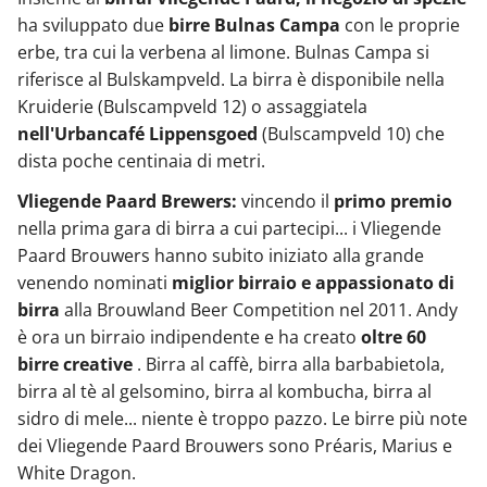
ha sviluppato due
birre Bulnas Campa
con le proprie
erbe, tra cui la verbena al limone. Bulnas Campa si
riferisce al Bulskampveld. La birra è disponibile nella
Kruiderie (Bulscampveld 12) o assaggiatela
nell'Urbancafé Lippensgoed
(Bulscampveld 10) che
dista poche centinaia di metri.
Vliegende Paard Brewers:
vincendo il
primo premio
nella prima gara di birra a cui partecipi... i Vliegende
Paard Brouwers hanno subito iniziato alla grande
venendo nominati
miglior birraio e appassionato di
birra
alla Brouwland Beer Competition nel 2011. Andy
è ora un birraio indipendente e ha creato
oltre 60
birre creative
. Birra al caffè, birra alla barbabietola,
birra al tè al gelsomino, birra al kombucha, birra al
sidro di mele... niente è troppo pazzo. Le birre più note
dei Vliegende Paard Brouwers sono Préaris, Marius e
White Dragon.