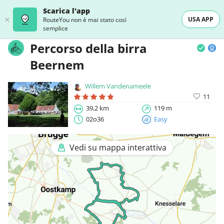
Scarica l'app
USA APP
RouteYou non è mai stato così
semplice
Percorso della birra
Beernem
Willem Vandenameele
11
39,2 km
119 m
02o36
Easy
Vedi su mappa interattiva