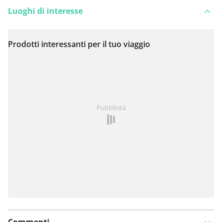
Luoghi di interesse
Prodotti interessanti per il tuo viaggio
Visualizza sulla mappa
Hai notato qualcosa su questo itinerario?
Aggiungere
Pubblicità
un problema