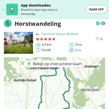
App downloaden
NAAR APP
RouteYou was nog nooit zo
eenvoudig
Horstwandeling
Toerisme Vlaams-Brabant
0
9,3 km
73 m
01u58
Easy
Bekijk op interactieve kaart