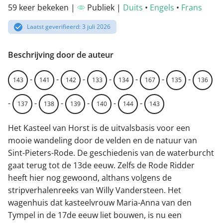
59 keer bekeken |
Publiek |
Duits
•
Engels
•
Frans
Laatst geverifieerd: 3 juli 2026
Beschrijving door de auteur
-
-
-
-
-
-
-
143
141
142
133
134
167
135
136
-
-
-
-
-
-
137
138
139
140
144
143
Het Kasteel van Horst is de uitvalsbasis voor een
mooie wandeling door de velden en de natuur van
Sint-Pieters-Rode. De geschiedenis van de waterburcht
gaat terug tot de 13de eeuw. Zelfs de Rode Ridder
heeft hier nog gewoond, althans volgens de
stripverhalenreeks van Willy Vandersteen. Het
wagenhuis dat kasteelvrouw Maria-Anna van den
Tympel in de 17de eeuw liet bouwen, is nu een