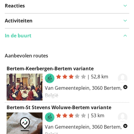
Reacties
Activiteiten
In de buurt
Aanbevolen routes
Bertem-Keerbergen-Bertem variante
|
52,8 km
Van Gemeenteplein, 3060 Bertem,
België
Naar Kerkstraat 3, 3060 Bertem,
Bertem-St Stevens Woluwe-Bertem variante
België
|
53 km
Routering Racefiets - kortste,
Van Gemeenteplein, 3060 Bertem,
Kortste - OSM