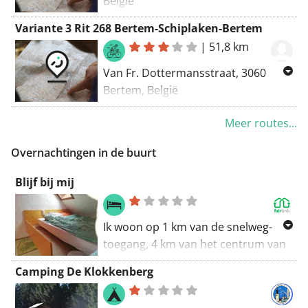
België
Naar Kerkstraat 3, 3060 Bertem,
Variante 3 Rit 268 Bertem-Schiplaken-Bertem
België
|
51,8 km
Routering Racefiets - mooiste,
Van Fr. Dottermansstraat, 3060
Manueel, Kortste - OSM
Bertem, België
Naar Kerkstraat 3, 3060 Bertem,
Meer routes...
België
Routering Kortste - OSM
Overnachtingen in de buurt
Blijf bij mij
Ik woon op 1 km van de snelweg-
toegang, 4 km van het centrum van
Leuven, regelmatige busverbinding,
Camping De Klokkenberg
langs een mooie heuvel / bos.
Eengezinswoning met lege kamers,