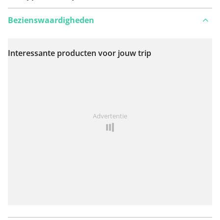
Bezienswaardigheden
Interessante producten voor jouw trip
Bekijk op kaart
Iets opgevallen op deze route?
Probleem toevoegen
Advertentie