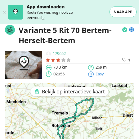
App downloaden
NAAR APP
RouteYou was nog nooit zo
eenvoudig
Variante 5 Rit 70 Bertem-
Herselt-Bertem
179652
1
73,3 km
269 m
02u55
Easy
Bekijk op interactieve kaart