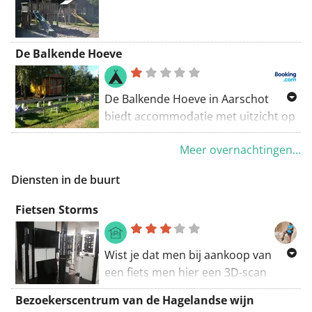
terwijl kinderen zijn gevlucht. 1
eenpersoonskamer, 2 onderling
verbonden kamers, 5 bedden. 3
De Balkende Hoeve
verdiepingen: veel trappen, dus niet
voor iedereen toegankelijk. Mijn
Engels en Frans zijn goed, Duits en
De Balkende Hoeve in Aarschot
Spaans werden roestig. Fietsen om
biedt accommodatie met uitzicht op
uit te lenen.
de tuin, een tuin en een terras. Een
Meer overnachtingen...
koelkast en een waterkoker zijn ook
aanwezig. Horst Castle ligt op 7,5 km
Diensten in de buurt
van de camping en Bobbejaanland
ligt op 32 km afstand.
Fietsen Storms
Wist je dat men bij aankoop van
een fiets men hier een 3D-scan
maakt van je lichaam met dit toestel
Bezoekerscentrum van de Hagelandse wijn
om je fiets perfect af te stellen op