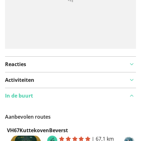
Reacties
Activiteiten
In de buurt
Aanbevolen routes
VH67KuttekovenBeverst
|
67,1 km