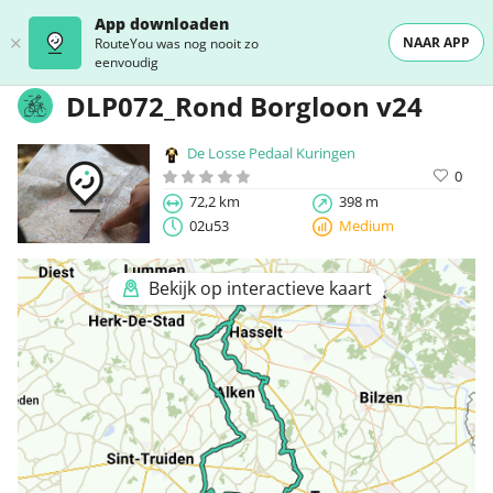
App downloaden
NAAR APP
RouteYou was nog nooit zo
eenvoudig
DLP072_Rond Borgloon v24
De Losse Pedaal Kuringen
0
72,2 km
398 m
02u53
Medium
Bekijk op interactieve kaart