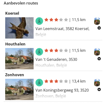
Aanbevolen routes
Koersel
|
11,5 km
Van Leemstraat, 3582 Koersel,
België
Naar Leemstraat, 3582 Koersel,
Houthalen
België
|
11,5 km
Routering Wandel - mooiste
Van 't Genaderen, 3530
Houthalen, België
Naar 't Genaderen, 3530 Houthalen,
Zonhoven
België
|
13,4 km
Routering Wandel - mooiste
Van Koningsbergweg 93, 3520
Zonhoven, België
Naar Holsteenweg 30, 3520