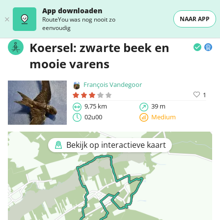
App downloaden
NAAR APP
RouteYou was nog nooit zo
eenvoudig
Koersel: zwarte beek en
mooie varens
François Vandegoor
1
9,75 km
39 m
02u00
Medium
Bekijk op interactieve kaart