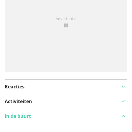
Iets opgevallen op deze route?
Probleem toevoegen
Advertentie
Reacties
Activiteiten
In de buurt