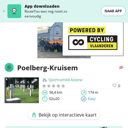
App downloaden
NAAR APP
RouteYou was nog nooit zo
eenvoudig
Poelberg-Kruisem
Sportcomité Astene
0
58,4 km
174 m
02u20
Easy
Bekijk op interactieve kaart