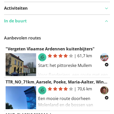
Activiteiten
In de buurt
Aanbevolen routes
"Vergeten Vlaamse Ardennen kuitenbijters"
|
61,7 km
Start: het pittoreske Mullem
Voor flanderiens, een route met een
aantal "vergeten" Vlaamse
TTR_NO_71km_Aarsele, Poeke, Maria-Aalter, Wingene, Koolskamp
Ardennen kuitenbijters!
|
70,6 km
Boskant-Ename / Boembekestraat-
Een mooie route doorheen
Volkegem / Vlaamse Ardennendreef-
Molenland en de bossen van
Leupegem / Kapelberg-Varentberg-
Beernem. Uitermate geschikt voor