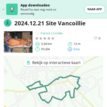
App downloaden
NAAR APP
RouteYou was nog nooit zo
eenvoudig
2024.12.21 Site Vancoillie
Patrick Cornillie
0
5,34 km
12 m
01u04
Easy
Bekijk op interactieve kaart