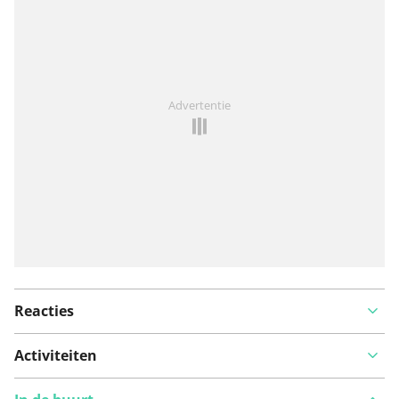
Bekijk op kaart
Iets opgevallen op deze route?
Probleem toevoegen
Advertentie
Reacties
Activiteiten