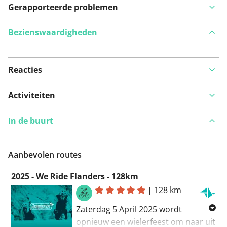
Gerapporteerde problemen
Bezienswaardigheden
Reacties
Bekijk op kaart
Activiteiten
In de buurt
Iets opgevallen op deze route?
Probleem toevoegen
Aanbevolen routes
2025 - We Ride Flanders - 128km
|
128 km
Zaterdag 5 April 2025 wordt
opnieuw een wielerfeest om naar uit