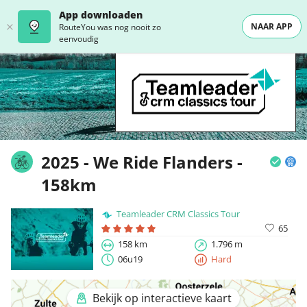
App downloaden
NAAR APP
RouteYou was nog nooit zo
eenvoudig
2025 - We Ride Flanders -
158km
Teamleader CRM Classics Tour
65
158 km
1.796 m
06u19
Hard
Bekijk op interactieve kaart