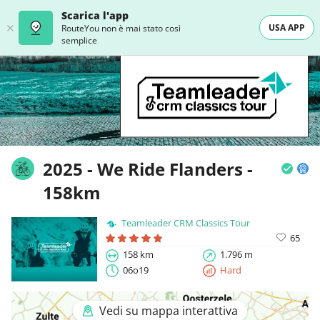
Scarica l'app
USA APP
RouteYou non è mai stato così
semplice
2025 - We Ride Flanders -
158km
Teamleader CRM Classics Tour
65
158 km
1.796 m
06o19
Hard
Vedi su mappa interattiva