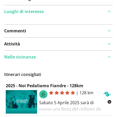
Luoghi di interesse
Commenti
Visualizza sulla mappa
Attività
Nelle vicinanze
Hai notato qualcosa su questo itinerario?
Aggiungere
un problema
Itinerari consigliati
2025 - Noi Pedaliamo Fiandre - 128km
|
128 km
Sabato 5 Aprile 2025 sarà di
nuovo una festa del ciclismo da
aspettare perché quel giorno, un